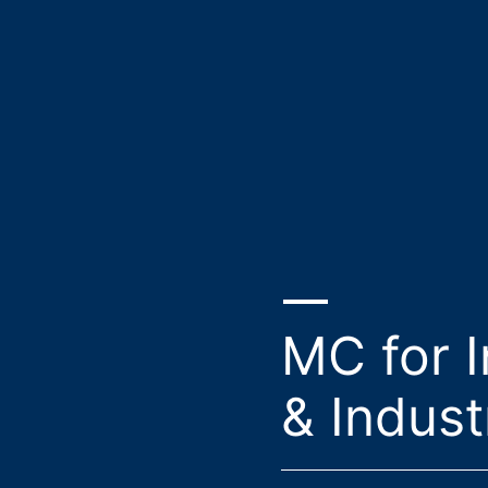
MC for I
& Indust