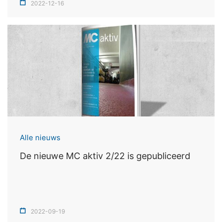
2022-12-16
Informationsfreiheit NRW (verantwoordelijke voor
gegevensbescherming), Düsseldorf, Duitsland.
Recht op overdraagbaarheid van gegevens
U hebt het recht om gegevens die wij op basis van uw
toestemming of voor de nakoming van een
overeenkomst geautomatiseerd verwerken, aan uzelf of
aan een externe partij in een gangbare,
machineleesbare indeling te laten overhandigen. Indien
u de directe overdracht van de gegevens aan een
andere verantwoordelijke verzoekt, gebeurt dit alleen
voor zover dat technisch haalbaar is.
Alle nieuws
Recht op informatie, corrigeren, wissen, blokkeren
De nieuwe MC aktiv 2/22 is gepubliceerd
Conform Art. 15 AVG heeft u jegens MC-Bouwchemie te
allen tijde het recht om te verzoeken om uitgebreide
verstrekking van informatie over de gegevens die over
u zijn opgeslagen. Conform Art. 17 AVG kunt u te allen
tijde het corrigeren, wissen en blokkeren van individuele
2022-09-19
persoonsgegevens van ons eisen.