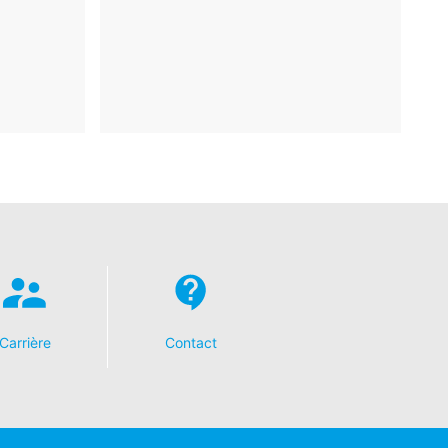
 recht van bezwaar bij de
n over gegevensbescherming is
ing), Düsseldorf, Duitsland.
omst geautomatiseerd verwerken, aan
de directe overdracht van de gegevens
verstrekking van informatie over de
keren van individuele
Carrière
Contact