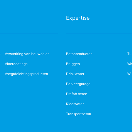
Expertise
n
Versterking van bouwdelen
Betonproducten
Tu
Vloercoatings
Bruggen
Wa
Voegafdichtingsproducten
Drinkwater
Wi
Parkeergarage
Prefab beton
Rioolwater
Transportbeton