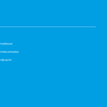
nnelbouw
rmtecentrales
ndkracht