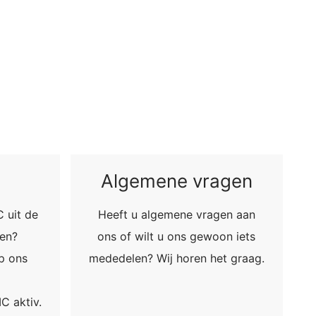
eren de meest strenge voorschriften
VERZENDEN
n de pagina's is YouTube, LLC, 901
s voorzien, wordt een verbinding met
 onze pagina's u hebt bezocht. Wanneer
profiel toe te wijzen. Dit kunt u
n een aantrekkelijke weergave van ons
nsbescherming van YouTube onder:
Algemene vragen
gedragen naar overige ontvangers.
 uit de
Heeft u algemene vragen aan
gen?
ons of wilt u ons gewoon iets
en reeds verleende toestemming te allen
p ons
mededelen? Wij horen het graag.
id van de reeds uitgevoerde processen
C aktiv.