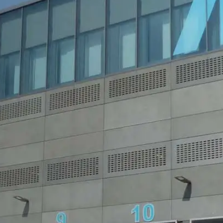
 op vrijwillige basis online contact met ons op te nemen. In het kade
 adresgegevens, telefoonnummer, e-mailadres), het onderwerp en d
raagd. Wij maken gebruik van deze gegevens om uw aanvraag te be
g om uw aanvragen te beantwoorden (Art. 6 lid 1 lit. f AVG). Bovendi
schriften (Art. 6 lid 1 lit. c AVG). De gegevens verstrekken wij aan 
etsite te hosten. Er worden geen gegevens aan derden doorgegev
 van 10 jaar bewaren en daarna wissen. Een overdracht naar derde
es van de websiteanalysedienst Google Analytics. Deze wordt aange
A 94043, VS. Google Analytics maakt gebruik van zogenaamde “Cooki
et mogelijk maken om te analyseren hoe u de website gebruikt. De
t doorgaans naar een server van Google in de VS overgedragen en 
cs gebeurt op basis van Art. 6 lid 1 lit. f AVG. De exploitant van de
zowel zijn internetaanbod als zijn reclame te optimaliseren.
IP-anonimisering geactiveerd. Daardoor wordt uw IP-adres door Goog
et verdrag over de Europese Economische Ruimte vóór de overdracht 