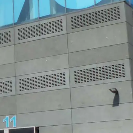
r van het contactformulier registreren
e inhoud van uw bericht, alsmede
antwoorden. Met de verwerking van de
en zijn wij verplicht om deze te
onze hosting-dienstverlener die wij de
en. De bovengenoemde gegevens zullen
 landen buiten de Europese Economische
boden door Google Inc., 1600
es”. Dat zijn tekstbestandjes die op
 door de cookie verzamelde informatie
daar opgeslagen.
 website heeft een rechtmatig belang bij
le binnen de lidstaten van de Europese
naar de VS ingekort. Slechts in