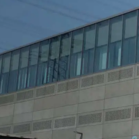
Contactformulieren
Wij bieden u een contactformulier aan om
wij persoonsgegevens (naam, voornaam,
informatiemateriaal dat u hebt aangev
Onderwerp*
gegevens volgen wij het rechtmatig belan
bewaren vanwege handels- en fiscale voor
opdracht hebben gegeven om de intern
wij volgens plan gedurende een periode
Ruimte is niet beoogd.
Bericht
Google Analytics
Deze website maakt gebruik van functi
Amphitheatre Parkway Mountain View, C
uw computer worden opgeslagen en die h
over uw gebruik van deze website word
De opslag van cookies van Google Analyti
de analyse van het gebruikersgedrag om 
IP Anonymisierung
Uw cv uploaden
Op deze website hebben wij de functie 
Unie of in andere verdragsstaten van h