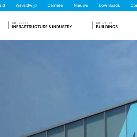
We'll get back to you
den deze in deze Verklaring betreffende gegevensbescherming afzo
eid
Wereldwijd
Carrière
Nieuws
Downloads
Co
Feel free to contact 
en de Europese Economische Ruimte (met uitzondering van de cooki
iet beoogd.
MC VOOR
MC VOOR
INFRASTRUCTURE & INDUSTRY
BUILDINGS
V IN
gevens op grond van ons rechtmatig belang en slaan deze automatisch 
browser automatisch aan ons overdraagt. Dit zijn:
ng verkrijgt
Achternaam*
egd met andere gegevensbronnen.
al 7 dagen opgeslagen en worden vervolgens gewist. De gegevens 
te kunnen ophelderen. Indien de gegevens om redenen van bewijs d
Telefoonnummer
nis definitief is opgehelderd. Gedurende deze periode wordt de verw