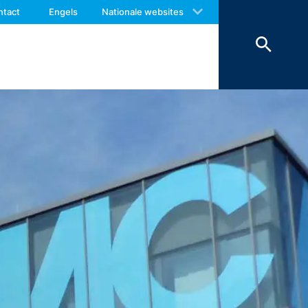
 with an answer as soon as possible.
nderlijk behandeld.
ntact
Engels
Nationale websites
us again should you find necessary.
es van externe componenten, waarvoor
op (Art. 6 lid 1 lit. F AVG) in
worden om veiligheidsredenen
ienen te worden bewaard, worden deze
erking beperkt.