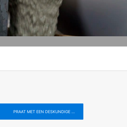
n de pagina's is YouTube, LLC, 901
s voorzien, wordt een verbinding met
 onze pagina's u hebt bezocht. Wanneer
profiel toe te wijzen. Dit kunt u
n een aantrekkelijke weergave van ons
nsbescherming van YouTube onder:
gedragen naar overige ontvangers.
en reeds verleende toestemming te allen
id van de reeds uitgevoerde processen
e
Servicevoorwaarden
PRAAT MET EEN DESKUNDIGE ...
 recht van bezwaar bij de
n over gegevensbescherming is