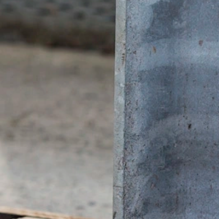
op te stellen en om andere met het webs
van Google Analytics door uw browser 
Browser Plugin
U kunt de opslag van cookies voorkomen, a
Onderwerp*
functies van deze website ten volle zul
gegevens die betrekking hebben op uw 
voorkomen door de browser-plug-in te do
https://tools.google.com/dlpage/gaopt
Bericht
Bezwaar tegen gegevensregistratie
U kunt de registratie van uw gegevens d
die de toekomstige registratie van uw 
Google Analytics deaktivieren
Meer informatie over de omgang met geb
Google:
https://support.google.com/analytics/
Verwerking van ordergegevens
Wij hebben met Google een overeenkoms
Uw cv uploaden
van de Duitse autoriteiten voor gegeven