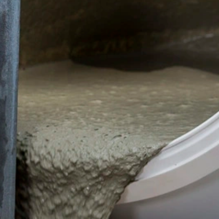
e website-exploitant. Het in het kader
e samengevoegd.
at u in dat geval eventueel niet alle
 de door de cookie gegenereerde
 van deze gegevens door Google
link:
. Er wordt een opt-out-cookie geplaatst
 betreffende gegevensbescherming van
eren de meest strenge voorschriften