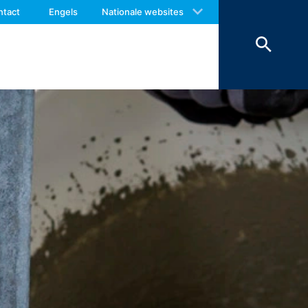
 with an answer as soon as possible.
e inhoud van uw bericht, alsmede
ntact
Engels
Nationale websites
us again should you find necessary.
antwoorden. Met de verwerking van de
en zijn wij verplicht om deze te
onze hosting-dienstverlener die wij de
en. De bovengenoemde gegevens zullen
 landen buiten de Europese Economische
boden door Google Inc., 1600
es”. Dat zijn tekstbestandjes die op
 door de cookie verzamelde informatie
daar opgeslagen.
 website heeft een rechtmatig belang bij
le binnen de lidstaten van de Europese
naar de VS ingekort. Slechts in
r ingekort. In opdracht van de
 rapporten over de websiteactiviteiten