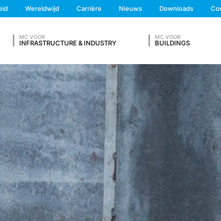
We'll get back to you
 adresgegevens, telefoonnummer, e-mailadres), het onderwerp en d
eid
Wereldwijd
Carrière
Nieuws
Downloads
Co
Feel free to contact 
raagd. Wij maken gebruik van deze gegevens om uw aanvraag te be
g om uw aanvragen te beantwoorden (Art. 6 lid 1 lit. f AVG). Bovendi
schriften (Art. 6 lid 1 lit. c AVG). De gegevens verstrekken wij aan 
MC VOOR
MC VOOR
INFRASTRUCTURE & INDUSTRY
BUILDINGS
etsite te hosten. Er worden geen gegevens aan derden doorgegev
 van 10 jaar bewaren en daarna wissen. Een overdracht naar derde
V IN
es van de websiteanalysedienst Google Analytics. Deze wordt aange
A 94043, VS. Google Analytics maakt gebruik van zogenaamde “Cooki
et mogelijk maken om te analyseren hoe u de website gebruikt. De
t doorgaans naar een server van Google in de VS overgedragen en 
cs gebeurt op basis van Art. 6 lid 1 lit. f AVG. De exploitant van de
Achternaam*
zowel zijn internetaanbod als zijn reclame te optimaliseren.
IP-anonimisering geactiveerd. Daardoor wordt uw IP-adres door Goog
et verdrag over de Europese Economische Ruimte vóór de overdracht 
ge IP-adres aan een server van Google in de VS overgedragen en daa
Telefoonnummer
ogle deze informatie om bij te houden hoe u de website gebruikt, om