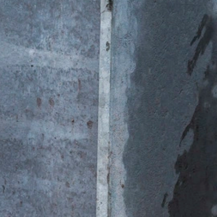
ite- en internetgebruik samenhangende diensten aan te bieden aan d
overgedragen IP-adres wordt niet met andere gegevens van Googl
ls u dit zo instelt in uw internetbrowser; wij wijzen u er echter op d
t kunnen benutten. Bovendien kunt u de registratie door Google van
gebruik van de website (incl. uw IP-adres), alsmede de verwerking
wnloaden en te installeren. Deze is beschikbaar onder de volgende 
out?hl=de
oor Google Analytics voorkomen door op de volgende link te klikken
gegevens bij een bezoek aan deze website voorkomt:
ruikersgegevens bij Google Analytics treft u aan in de verklaring
answer/6004245?hl=de
t gesloten voor de verwerking van ordergegevens en wij implement
sbescherming in hun geheel bij gebruik van Google Analytics.