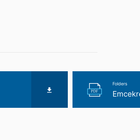
Folders
PDF
Emcekre