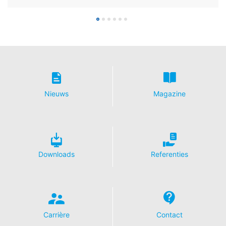
In het kader van YouTube bewaren wij geen enkele
persoonsgegevens. Persoonsgegevens worden niet
overgedragen naar overige ontvangers.
Herroeping van uw toestemming voor
gegevensverwerking
Enkele processen met gegevensverwerking zijn alleen
mogelijk met uw uitdrukkelijke toestemming. U kunt een
reeds verleende toestemming te allen tijde herroepen.
Nieuws
Magazine
Daarvoor is bijv. een informele mededeling via e-mail
aan ons voldoende. De rechtmatigheid van de reeds
uitgevoerde processen betreffende
gegevensverwerking tot aan de herroeping blijft door
de herroeping onverminderd van kracht.
Downloads
Referenties
Recht van bezwaar bij de verantwoordelijke
toezichthouder
Bij wettelijke overtredingen van de Verordening
betreffende gegevensbescherming heeft de
betrokkene een recht van bezwaar bij de
Carrière
Contact
verantwoordelijke toezichthouder. De bevoegde