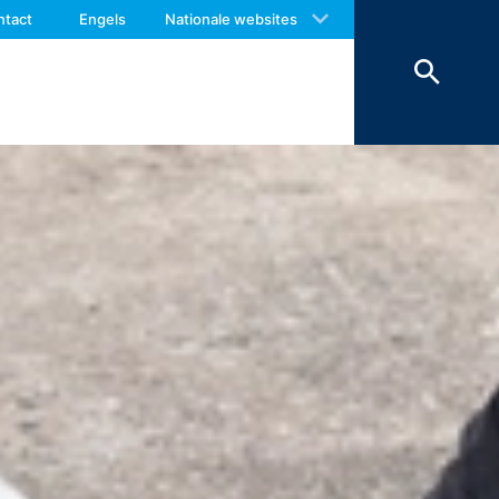
 with an answer as soon as possible.
erking beperkt.
ntact
Engels
Nationale websites
us again should you find necessary.
r van het contactformulier registreren
e inhoud van uw bericht, alsmede
antwoorden. Met de verwerking van de
en zijn wij verplicht om deze te
onze hosting-dienstverlener die wij de
en. De bovengenoemde gegevens zullen
 landen buiten de Europese Economische
boden door Google Inc., 1600
es”. Dat zijn tekstbestandjes die op
 door de cookie verzamelde informatie
daar opgeslagen.
 website heeft een rechtmatig belang bij