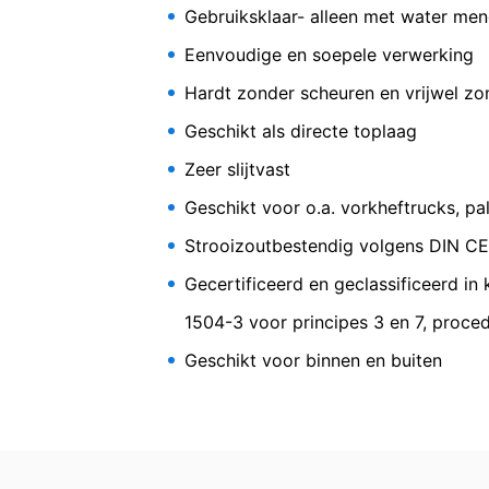
Recht van bezwaar bij de verantwoorde
Gebruiksklaar- alleen met water me
Eenvoudige en soepele verwerking
Bij wettelijke overtredingen van de Ve
verantwoordelijke toezichthouder. De 
Hardt zonder scheuren en vrijwel zo
Landesbeauftragte für Datenschutz und 
Geschikt als directe toplaag
Recht op overdraagbaarheid van gege
Zeer slijtvast
U hebt het recht om gegevens die wij 
Geschikt voor o.a. vorkheftrucks, pa
uzelf of aan een externe partij in een 
aan een andere verantwoordelijke verzoek
Emcefix 
Strooizoutbestendig volgens DIN C
Recht op informatie, corrigeren, wisse
Gecertificeerd en geclassificeerd in
Conform Art. 15 AVG heeft u jegens MC-B
1504-3 voor principes 3 en 7, procedur
gegevens die over u zijn opgeslagen. Con
Cementgebonden fijnspac
Geschikt voor binnen en buiten
persoonsgegevens van ons eisen.
vloeren