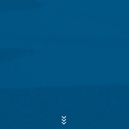
verwerking van de gegevens volgen wij het rechtmatig
Onderwerp*
belang om uw aanvragen te beantwoorden (Art. 6 lid 1
lit. f AVG). Bovendien zijn wij verplicht om deze te
bewaren vanwege handels- en fiscale voorschriften
(Art. 6 lid 1 lit. c AVG). De gegevens verstrekken wij aan
onze hosting-dienstverlener die wij de opdracht hebben
Bericht
gegeven om de internetsite te hosten. Er worden geen
gegevens aan derden doorgegeven. De
bovengenoemde gegevens zullen wij volgens plan
gedurende een periode van 10 jaar bewaren en daarna
wissen. Een overdracht naar derde landen buiten de
Europese Economische Ruimte is niet beoogd.
Google Analytics
Deze website maakt gebruik van functies van de
websiteanalysedienst Google Analytics. Deze wordt
Uw cv uploaden
aangeboden door Google Inc., 1600 Amphitheatre
Parkway Mountain View, CA 94043, VS. Google
BESTAND KIEZEN
Analytics maakt gebruik van zogenaamde “Cookies”.
Dat zijn tekstbestandjes die op uw computer worden
Bestandstype: PDF
| Bestandsgrootte:
0
MB
opgeslagen en die het mogelijk maken om te analyseren
hoe u de website gebruikt. De door de cookie
BESTAND KIEZEN