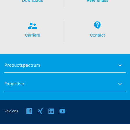
Downloads
Referenties
Informationsfreiheit NRW (verantwoordelijke voor
gegevensbescherming), Düsseldorf, Duitsland.
Recht op overdraagbaarheid van gegevens
U hebt het recht om gegevens die wij op basis van uw
Carrière
Contact
toestemming of voor de nakoming van een
overeenkomst geautomatiseerd verwerken, aan uzelf of
aan een externe partij in een gangbare,
machineleesbare indeling te laten overhandigen. Indien
u de directe overdracht van de gegevens aan een
Productspectrum
andere verantwoordelijke verzoekt, gebeurt dit alleen
voor zover dat technisch haalbaar is.
Recht op informatie, corrigeren, wissen, blokkeren
Expertise
Conform Art. 15 AVG heeft u jegens MC-Bouwchemie te
allen tijde het recht om te verzoeken om uitgebreide
verstrekking van informatie over de gegevens die over
Volg ons
u zijn opgeslagen. Conform Art. 17 AVG kunt u te allen
tijde het corrigeren, wissen en blokkeren van individuele
persoonsgegevens van ons eisen.