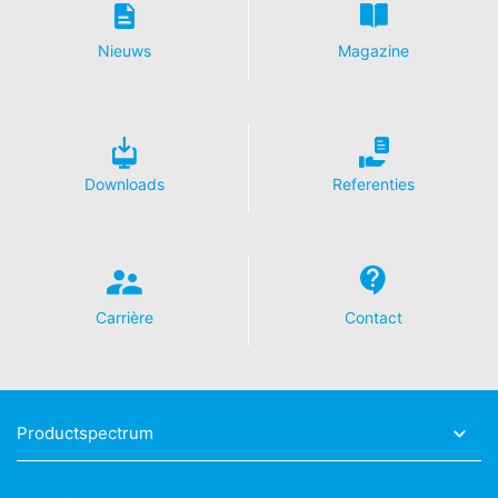
de VS ingekort. Slechts in uitzonderingsgevallen wordt
het volledige IP-adres aan een server van Google in de
Nieuws
Magazine
VS overgedragen en daar ingekort. In opdracht van de
exploitant van deze website gebruikt Google deze
informatie om bij te houden hoe u de website gebruikt,
om rapporten over de websiteactiviteiten op te stellen
en om andere met het website- en internetgebruik
samenhangende diensten aan te bieden aan de
Downloads
Referenties
website-exploitant. Het in het kader van Google
Analytics door uw browser overgedragen IP-adres
wordt niet met andere gegevens van Google
samengevoegd.
Browser Plugin
Carrière
Contact
U kunt de opslag van cookies voorkomen, als u dit zo
instelt in uw internetbrowser; wij wijzen u er echter op
dat u in dat geval eventueel niet alle functies van deze
website ten volle zult kunnen benutten. Bovendien kunt
u de registratie door Google van de door de cookie
Productspectrum
gegenereerde gegevens die betrekking hebben op uw
gebruik van de website (incl. uw IP-adres), alsmede de
verwerking van deze gegevens door Google voorkomen