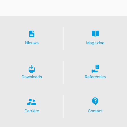
de verklaring betreffende gegevensbescherming van
Google:
https://support.google.com/analytics/answer/600424
5?hl=de
Verwerking van ordergegevens
Wij hebben met Google een overeenkomst gesloten
Nieuws
Magazine
voor de verwerking van ordergegevens en wij
implementeren de meest strenge voorschriften van de
Duitse autoriteiten voor gegevensbescherming in hun
geheel bij gebruik van Google Analytics.
YouTube
Downloads
Referenties
Onze website maakt gebruik van plug-ins van de door
Google geëxploiteerde site YouTube. De exploitant van
de pagina's is YouTube, LLC, 901 Cherry Ave., San
Bruno, CA 94066, VS. Wanneer u één van onze sites
bezoekt die van een YouTube-plug-in is voorzien, wordt
een verbinding met de servers van YouTube tot stand
Carrière
Contact
gebracht. Hierdoor wordt aan de YouTube-server
doorgegeven welke van onze pagina's u hebt bezocht.
Wanneer u in uw YouTube-account bent ingelogd, stelt