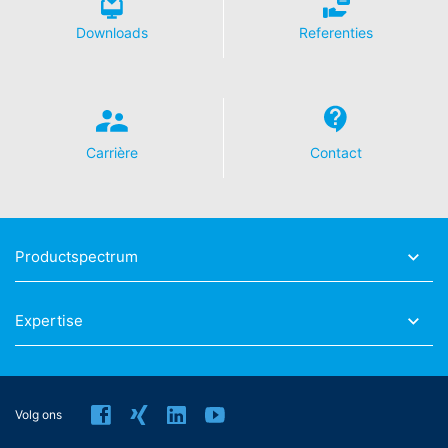
geeft een rechtmatig belang weer in de betekenis van
Art. 6 lid 1 lit. f AVG.
Downloads
Referenties
Meer informatie over de omgang met
gebruikersgegevens treft u aan in de verklaring
betreffende gegevensbescherming van YouTube onder:
https://www.google.de/intl/de/policies/privacy
.
In het kader van YouTube bewaren wij geen enkele
Carrière
Contact
persoonsgegevens. Persoonsgegevens worden niet
overgedragen naar overige ontvangers.
Herroeping van uw toestemming voor
gegevensverwerking
Productspectrum
Enkele processen met gegevensverwerking zijn alleen
mogelijk met uw uitdrukkelijke toestemming. U kunt een
Expertise
reeds verleende toestemming te allen tijde herroepen.
Daarvoor is bijv. een informele mededeling via e-mail
aan ons voldoende. De rechtmatigheid van de reeds
uitgevoerde processen betreffende
gegevensverwerking tot aan de herroeping blijft door
Volg ons
de herroeping onverminderd van kracht.