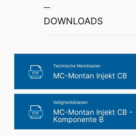
uzelf of aan een externe partij in een 
aan een andere verantwoordelijke verzoek
DOWNLOADS
Recht op informatie, corrigeren, wisse
Conform Art. 15 AVG heeft u jegens MC-B
gegevens die over u zijn opgeslagen. Con
persoonsgegevens van ons eisen.
Technische Merkbladen
PDF
MC-Montan Injekt CB
Veiligheidsbladen
MC-Montan Injekt CB -
PDF
Komponente B