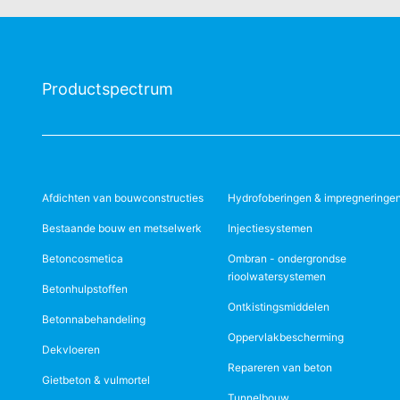
Productspectrum
Afdichten van bouwconstructies
Hydrofoberingen & impregneringe
Bestaande bouw en metselwerk
Injectiesystemen
Betoncosmetica
Ombran - ondergrondse
rioolwatersystemen
Betonhulpstoffen
Ontkistingsmiddelen
Betonnabehandeling
Oppervlakbescherming
Dekvloeren
Repareren van beton
Gietbeton & vulmortel
Tunnelbouw