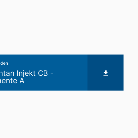
de directe overdracht van de gegevens
verstrekking van informatie over de
keren van individuele
aden
an Injekt CB -
ente A