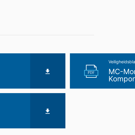
gangbare, machineleesbare indeling te laten overhandigen. Indien u 
t, gebeurt dit alleen voor zover dat technisch haalbaar is.
n, blokkeren
ouwchemie te allen tijde het recht om te verzoeken om uitgebreide 
form Art. 17 AVG kunt u te allen tijde het corrigeren, wissen en blok
Veiligheidsbl
MC-Mont
PDF
Kompon