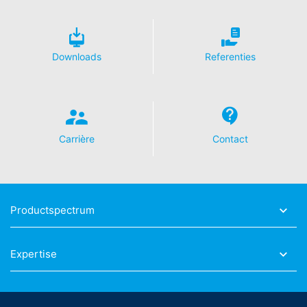
Meer informatie over de omgang met
gebruikersgegevens treft u aan in de verklaring
betreffende gegevensbescherming van YouTube onder:
Downloads
Referenties
https://www.google.de/intl/de/policies/privacy
.
In het kader van YouTube bewaren wij geen enkele
persoonsgegevens. Persoonsgegevens worden niet
overgedragen naar overige ontvangers.
Herroeping van uw toestemming voor
Carrière
Contact
gegevensverwerking
Enkele processen met gegevensverwerking zijn alleen
mogelijk met uw uitdrukkelijke toestemming. U kunt een
reeds verleende toestemming te allen tijde herroepen.
Productspectrum
Daarvoor is bijv. een informele mededeling via e-mail
aan ons voldoende. De rechtmatigheid van de reeds
uitgevoerde processen betreffende
Expertise
gegevensverwerking tot aan de herroeping blijft door
de herroeping onverminderd van kracht.
Recht van bezwaar bij de verantwoordelijke