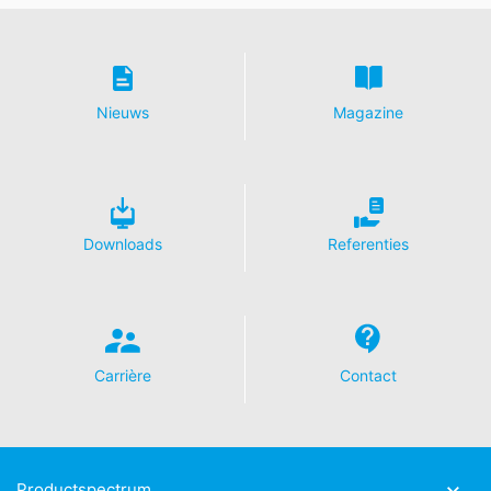
betreffende gegevensbescherming van YouTube onder:
https://www.google.de/intl/de/policies/privacy
.
In het kader van YouTube bewaren wij geen enkele
persoonsgegevens. Persoonsgegevens worden niet
overgedragen naar overige ontvangers.
Nieuws
Magazine
Herroeping van uw toestemming voor
gegevensverwerking
Enkele processen met gegevensverwerking zijn alleen
mogelijk met uw uitdrukkelijke toestemming. U kunt een
Downloads
Referenties
reeds verleende toestemming te allen tijde herroepen.
Daarvoor is bijv. een informele mededeling via e-mail
aan ons voldoende. De rechtmatigheid van de reeds
uitgevoerde processen betreffende
gegevensverwerking tot aan de herroeping blijft door
de herroeping onverminderd van kracht.
Carrière
Contact
Recht van bezwaar bij de verantwoordelijke
toezichthouder
Bij wettelijke overtredingen van de Verordening
betreffende gegevensbescherming heeft de
Productspectrum