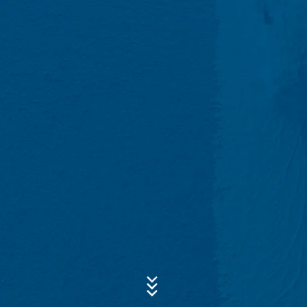
onze hosting-dienstverlener die wij de opdracht hebben
Onderwerp*
gegeven om de internetsite te hosten. Er worden geen
gegevens aan derden doorgegeven. De
bovengenoemde gegevens zullen wij volgens plan
gedurende een periode van 10 jaar bewaren en daarna
wissen. Een overdracht naar derde landen buiten de
Bericht
Europese Economische Ruimte is niet beoogd.
Google Analytics
Deze website maakt gebruik van functies van de
websiteanalysedienst Google Analytics. Deze wordt
aangeboden door Google Inc., 1600 Amphitheatre
Parkway Mountain View, CA 94043, VS. Google
Analytics maakt gebruik van zogenaamde “Cookies”.
Dat zijn tekstbestandjes die op uw computer worden
opgeslagen en die het mogelijk maken om te analyseren
Uw cv uploaden
hoe u de website gebruikt. De door de cookie
verzamelde informatie over uw gebruik van deze
BESTAND KIEZEN
website wordt doorgaans naar een server van Google in
Bestandstype: PDF
de VS overgedragen en daar opgeslagen.
| Bestandsgrootte:
0
MB
De opslag van cookies van Google Analytics gebeurt op
BESTAND KIEZEN