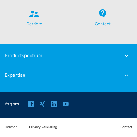
aantrekkelijke weergave van ons onlineaanbod. Dit
geeft een rechtmatig belang weer in de betekenis van
Art. 6 lid 1 lit. f AVG.
Carrière
Contact
Meer informatie over de omgang met
gebruikersgegevens treft u aan in de verklaring
betreffende gegevensbescherming van YouTube onder:
https://www.google.de/intl/de/policies/privacy
.
In het kader van YouTube bewaren wij geen enkele
Productspectrum
persoonsgegevens. Persoonsgegevens worden niet
overgedragen naar overige ontvangers.
Expertise
Herroeping van uw toestemming voor
gegevensverwerking
Enkele processen met gegevensverwerking zijn alleen
mogelijk met uw uitdrukkelijke toestemming. U kunt een
Volg ons
reeds verleende toestemming te allen tijde herroepen.
Daarvoor is bijv. een informele mededeling via e-mail
aan ons voldoende. De rechtmatigheid van de reeds
Colofon
Privacy verklaring
Contact
uitgevoerde processen betreffende
gegevensverwerking tot aan de herroeping blijft door