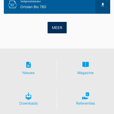
5?hl=de
Veiligheidsbladen
PDF
Ortolan Bio 780
Verwerking van ordergegevens
Wij hebben met Google een overeenkomst gesloten
voor de verwerking van ordergegevens en wij
implementeren de meest strenge voorschriften van de
MEER
Duitse autoriteiten voor gegevensbescherming in hun
geheel bij gebruik van Google Analytics.
YouTube
Onze website maakt gebruik van plug-ins van de door
Google geëxploiteerde site YouTube. De exploitant van
de pagina's is YouTube, LLC, 901 Cherry Ave., San
Bruno, CA 94066, VS. Wanneer u één van onze sites
bezoekt die van een YouTube-plug-in is voorzien, wordt
Nieuws
Magazine
een verbinding met de servers van YouTube tot stand
gebracht. Hierdoor wordt aan de YouTube-server
doorgegeven welke van onze pagina's u hebt bezocht.
Wanneer u in uw YouTube-account bent ingelogd, stelt
u YouTube in staat om uw surfgedrag direct aan uw
persoonlijke profiel toe te wijzen. Dit kunt u voorkomen
Downloads
Referenties
door u uit uw YouTube-account uit te loggen. Het
gebruik van YouTube gebeurt in het belang van een