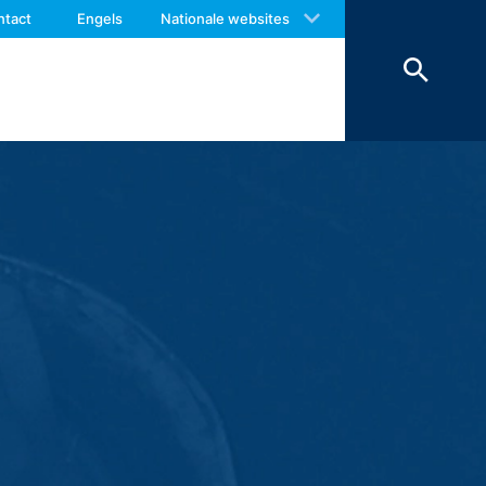
 with an answer as soon as possible.
ntact
Engels
Nationale websites
us again should you find necessary.
worden om veiligheidsredenen
ienen te worden bewaard, worden deze
erking beperkt.
r van het contactformulier registreren
e inhoud van uw bericht, alsmede
antwoorden. Met de verwerking van de
en zijn wij verplicht om deze te
onze hosting-dienstverlener die wij de
en. De bovengenoemde gegevens zullen
 landen buiten de Europese Economische
boden door Google Inc., 1600
es”. Dat zijn tekstbestandjes die op
 door de cookie verzamelde informatie
daar opgeslagen.