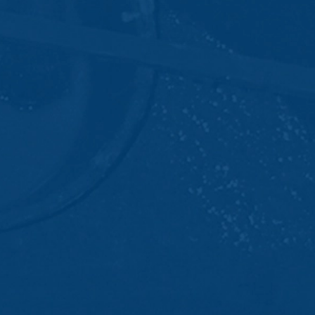
 website heeft een rechtmatig belang bij
le binnen de lidstaten van de Europese
naar de VS ingekort. Slechts in
r ingekort. In opdracht van de
 rapporten over de websiteactiviteiten
e website-exploitant. Het in het kader
e samengevoegd.
at u in dat geval eventueel niet alle
 de door de cookie gegenereerde
 van deze gegevens door Google
link:
. Er wordt een opt-out-cookie geplaatst