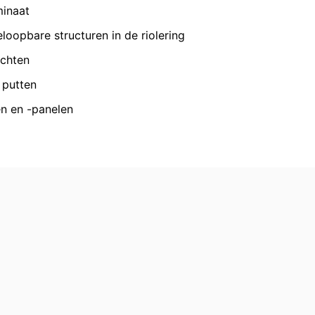
VERZENDEN
en reeds verleende toestemming te allen
minaat
id van de reeds uitgevoerde processen
oopbare structuren in de riolering
achten
 putten
 recht van bezwaar bij de
n over gegevensbescherming is
n en -panelen
ing), Düsseldorf, Duitsland.
omst geautomatiseerd verwerken, aan
de directe overdracht van de gegevens
verstrekking van informatie over de
keren van individuele