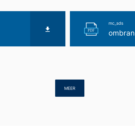
mc_sds
PDF
ombran
MEER