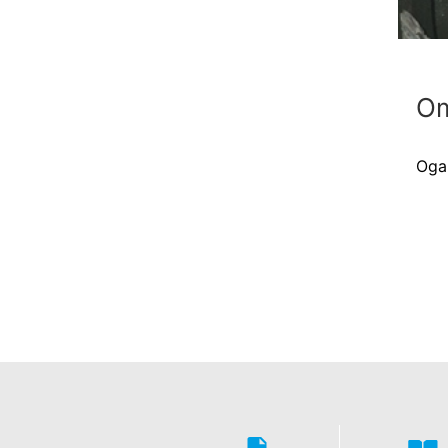
Om
Ogan