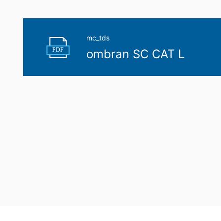
mc_tds
PDF
ombran SC CAT L