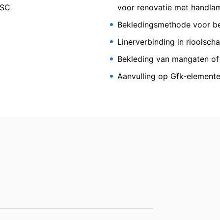
g zijn alleen mogelijk met uw uitdrukkelijke toestemming. U kunt e
 SC
voor renovatie met handla
informele mededeling via e-mail aan ons voldoende. De rechtmatighe
 de herroeping blijft door de herroeping onverminderd van kracht.
Bekledingsmethode voor bel
Linerverbinding in rioolsch
lijke toezichthouder
Bekleding van mangaten of
rordening betreffende gegevensbescherming heeft de betrokkene een
bevoegde gegevensbeschermingsautoriteit met betrekking tot vrage
Aanvulling op Gfk-elemente
SC CAT L
Informationsfreiheit NRW (verantwoordelijke voor gegevensbescherm
vens
op basis van uw toestemming of voor de nakoming van een overeenk
gangbare, machineleesbare indeling te laten overhandigen. Indien u 
nominerale hars Ombran SC
t, gebeurt dit alleen voor zover dat technisch haalbaar is.
n, blokkeren
ouwchemie te allen tijde het recht om te verzoeken om uitgebreide 
form Art. 17 AVG kunt u te allen tijde het corrigeren, wissen en blok