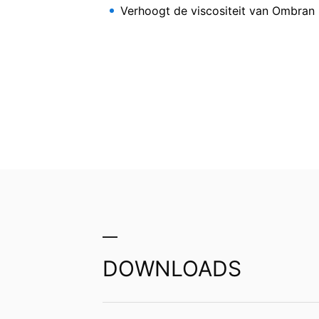
Enkele processen met gegevensverwerkin
Verhoogt de viscositeit van Ombran
tijde herroepen. Daarvoor is bijv. een 
betreffende gegevensverwerking tot aan
Recht van bezwaar bij de verantwoorde
Bij wettelijke overtredingen van de Ve
verantwoordelijke toezichthouder. De 
ombran 
Landesbeauftragte für Datenschutz und 
Recht op overdraagbaarheid van gege
U hebt het recht om gegevens die wij 
uzelf of aan een externe partij in een 
Versneller voor de orga
aan een andere verantwoordelijke verzoek
Recht op informatie, corrigeren, wisse
Conform Art. 15 AVG heeft u jegens MC-B
DOWNLOADS
gegevens die over u zijn opgeslagen. Con
persoonsgegevens van ons eisen.