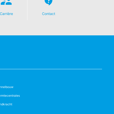
Carrière
Contact
nnelbouw
rmtecentrales
ndkracht