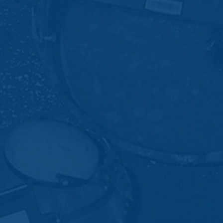
cs gebeurt op basis van Art. 6 lid 1 lit. f AVG. De exploitant van de
zowel zijn internetaanbod als zijn reclame te optimaliseren.
IP-anonimisering geactiveerd. Daardoor wordt uw IP-adres door Goog
et verdrag over de Europese Economische Ruimte vóór de overdracht 
ge IP-adres aan een server van Google in de VS overgedragen en daa
ogle deze informatie om bij te houden hoe u de website gebruikt, om
ite- en internetgebruik samenhangende diensten aan te bieden aan d
overgedragen IP-adres wordt niet met andere gegevens van Googl
ls u dit zo instelt in uw internetbrowser; wij wijzen u er echter op d
t kunnen benutten. Bovendien kunt u de registratie door Google van
gebruik van de website (incl. uw IP-adres), alsmede de verwerking
wnloaden en te installeren. Deze is beschikbaar onder de volgende 
out?hl=de
oor Google Analytics voorkomen door op de volgende link te klikken
gegevens bij een bezoek aan deze website voorkomt: