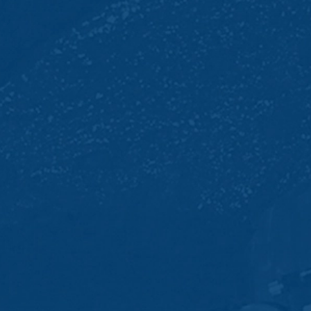
De opslag van cookies van Google Analyti
de analyse van het gebruikersgedrag om 
IP Anonymisierung
Op deze website hebben wij de functie 
Onderwerp*
Unie of in andere verdragsstaten van h
uitzonderingsgevallen wordt het volledi
exploitant van deze website gebruikt Go
op te stellen en om andere met het webs
van Google Analytics door uw browser 
Bericht
Browser Plugin
U kunt de opslag van cookies voorkomen, a
functies van deze website ten volle zul
gegevens die betrekking hebben op uw 
voorkomen door de browser-plug-in te do
https://tools.google.com/dlpage/gaopt
Bezwaar tegen gegevensregistratie
U kunt de registratie van uw gegevens d
die de toekomstige registratie van uw 
Uw cv uploaden
Google Analytics deaktivieren