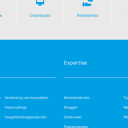
e
Downloads
Referenties
Expertise
n
Versterking van bouwdelen
Betonproducten
Tu
Vloercoatings
Bruggen
Wa
Voegafdichtingsproducten
Drinkwater
Wi
Parkeergarage