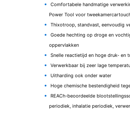
u in uw YouTube-account bent ingelogd, s
Comfortabele handmatige verwerki
voorkomen door u uit uw YouTube-accoun
Power Tool voor tweekamercartouc
onlineaanbod. Dit geeft een rechtmatig be
Zeer reactieve universele
Thixotroop, standvast, eenvoudig v
Meer informatie over de omgang met ge
afdichten
https://www.google.de/intl/de/policies/
Goede hechting op droge en vochtig
In het kader van YouTube bewaren wij 
oppervlakken
Herroeping van uw toestemming voor
Snelle reactietijd en hoge druk- en t
Enkele processen met gegevensverwerkin
Verwerkbaar bij zeer lage temperat
tijde herroepen. Daarvoor is bijv. een 
betreffende gegevensverwerking tot aan
Uitharding ook onder water
Recht van bezwaar bij de verantwoorde
Hoge chemische bestendigheid tege
REACh-beoordeelde blootstellingssc
Bij wettelijke overtredingen van de Ve
verantwoordelijke toezichthouder. De 
periodiek, inhalatie periodiek, verwe
Landesbeauftragte für Datenschutz und 
Recht op overdraagbaarheid van gege