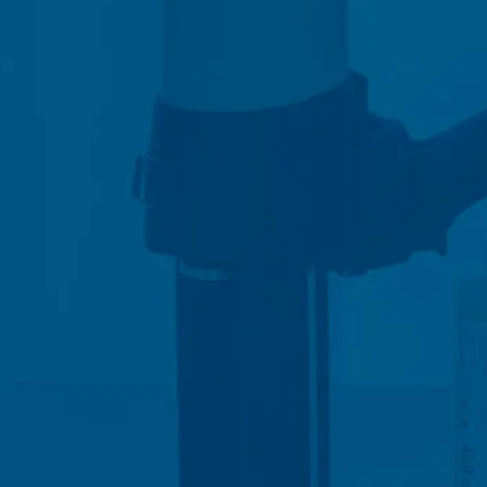
etsite te hosten. Er worden geen gegevens aan derden doorgegev
 van 10 jaar bewaren en daarna wissen. Een overdracht naar derde
es van de websiteanalysedienst Google Analytics. Deze wordt aange
A 94043, VS. Google Analytics maakt gebruik van zogenaamde “Cooki
et mogelijk maken om te analyseren hoe u de website gebruikt. De
t doorgaans naar een server van Google in de VS overgedragen en 
cs gebeurt op basis van Art. 6 lid 1 lit. f AVG. De exploitant van de
zowel zijn internetaanbod als zijn reclame te optimaliseren.
IP-anonimisering geactiveerd. Daardoor wordt uw IP-adres door Goog
et verdrag over de Europese Economische Ruimte vóór de overdracht 
ge IP-adres aan een server van Google in de VS overgedragen en daa
ogle deze informatie om bij te houden hoe u de website gebruikt, om
ite- en internetgebruik samenhangende diensten aan te bieden aan d
overgedragen IP-adres wordt niet met andere gegevens van Googl
ls u dit zo instelt in uw internetbrowser; wij wijzen u er echter op d