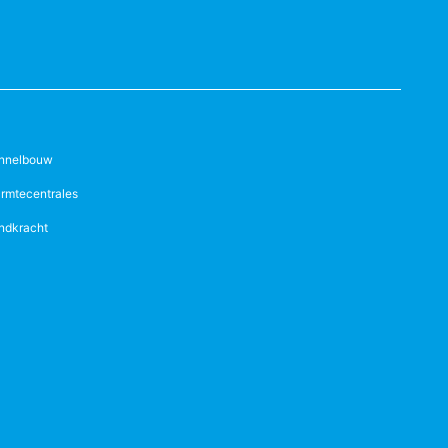
nnelbouw
rmtecentrales
ndkracht