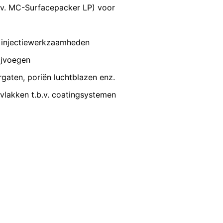
VERZENDEN
profiel toe te wijzen. Dit kunt u
bv. MC-Surfacepacker LP) voor
n een aantrekkelijke weergave van ons
j injectiewerkzaamheden
nsbescherming van YouTube onder:
ijvoegen
gedragen naar overige ontvangers.
gaten, poriën luchtblazen enz.
vlakken t.b.v. coatingsystemen
en reeds verleende toestemming te allen
id van de reeds uitgevoerde processen
 recht van bezwaar bij de
n over gegevensbescherming is
ing), Düsseldorf, Duitsland.