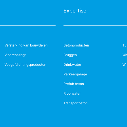
Expertise
n
Versterking van bouwdelen
Betonproducten
Tu
Vloercoatings
Bruggen
Wa
Voegafdichtingsproducten
Drinkwater
Wi
Parkeergarage
Prefab beton
Rioolwater
Transportbeton