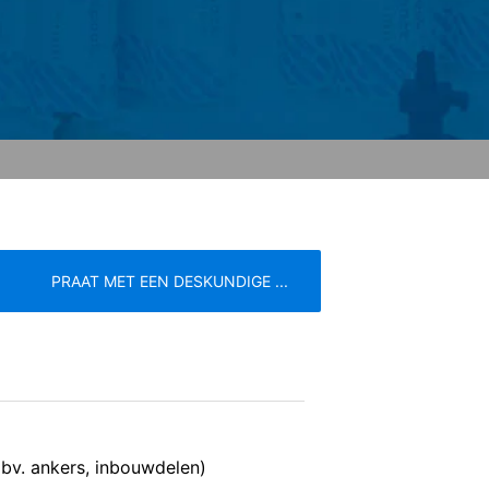
 de door de cookie gegenereerde
 van deze gegevens door Google
link:
. Er wordt een opt-out-cookie geplaatst
 betreffende gegevensbescherming van
PRAAT MET EEN DESKUNDIGE ...
eren de meest strenge voorschriften
e
Servicevoorwaarden
n de pagina's is YouTube, LLC, 901
s voorzien, wordt een verbinding met
(bv. ankers, inbouwdelen)
 onze pagina's u hebt bezocht. Wanneer