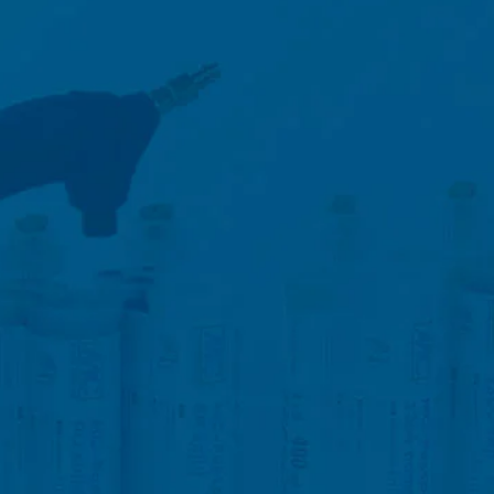
en. De bovengenoemde gegevens zullen
 landen buiten de Europese Economische
boden door Google Inc., 1600
es”. Dat zijn tekstbestandjes die op
 door de cookie verzamelde informatie
daar opgeslagen.
 website heeft een rechtmatig belang bij
le binnen de lidstaten van de Europese
naar de VS ingekort. Slechts in
r ingekort. In opdracht van de
 rapporten over de websiteactiviteiten
e website-exploitant. Het in het kader
e samengevoegd.
at u in dat geval eventueel niet alle