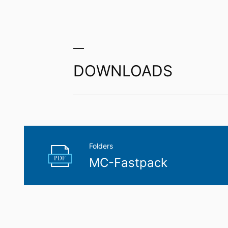
U hebt het recht om gegevens die wij 
uzelf of aan een externe partij in een 
aan een andere verantwoordelijke verzoek
Recht op informatie, corrigeren, wisse
Conform Art. 15 AVG heeft u jegens MC-B
DOWNLOADS
gegevens die over u zijn opgeslagen. Con
persoonsgegevens van ons eisen.
Folders
PDF
MC-Fastpack