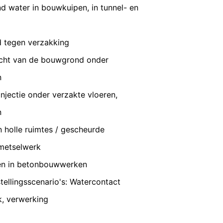
VERZENDEN
 water in bouwkuipen, in tunnel- en
n een aantrekkelijke weergave van ons
nsbescherming van YouTube onder:
d tegen verzakking
gedragen naar overige ontvangers.
acht van de bouwgrond onder
n
injectie onder verzakte vloeren,
en reeds verleende toestemming te allen
id van de reeds uitgevoerde processen
n
n holle ruimtes / gescheurde
metselwerk
 recht van bezwaar bij de
gen in betonbouwwerken
n over gegevensbescherming is
ing), Düsseldorf, Duitsland.
ellingsscenario's: Watercontact
k, verwerking
omst geautomatiseerd verwerken, aan