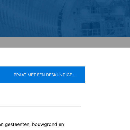
 de door de cookie gegenereerde
 van deze gegevens door Google
link:
. Er wordt een opt-out-cookie geplaatst
 betreffende gegevensbescherming van
PRAAT MET EEN DESKUNDIGE ...
eren de meest strenge voorschriften
e
Servicevoorwaarden
n de pagina's is YouTube, LLC, 901
s voorzien, wordt een verbinding met
 onze pagina's u hebt bezocht. Wanneer
van gesteenten, bouwgrond en
profiel toe te wijzen. Dit kunt u