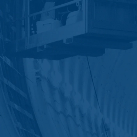
 van 10 jaar bewaren en daarna wissen. Een overdracht naar derde
es van de websiteanalysedienst Google Analytics. Deze wordt aange
A 94043, VS. Google Analytics maakt gebruik van zogenaamde “Cooki
et mogelijk maken om te analyseren hoe u de website gebruikt. De
t doorgaans naar een server van Google in de VS overgedragen en 
cs gebeurt op basis van Art. 6 lid 1 lit. f AVG. De exploitant van de
zowel zijn internetaanbod als zijn reclame te optimaliseren.
IP-anonimisering geactiveerd. Daardoor wordt uw IP-adres door Goog
et verdrag over de Europese Economische Ruimte vóór de overdracht 
ge IP-adres aan een server van Google in de VS overgedragen en daa
ogle deze informatie om bij te houden hoe u de website gebruikt, om
ite- en internetgebruik samenhangende diensten aan te bieden aan d
overgedragen IP-adres wordt niet met andere gegevens van Googl
ls u dit zo instelt in uw internetbrowser; wij wijzen u er echter op d