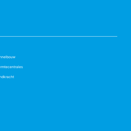
nnelbouw
rmtecentrales
ndkracht