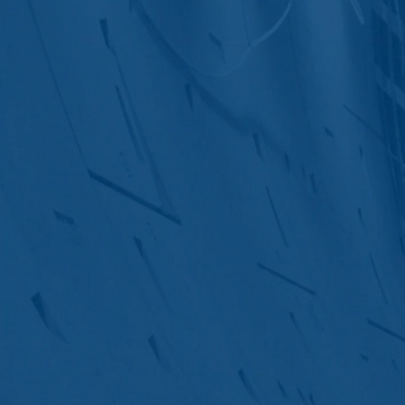
wij volgens plan gedurende een periode
Ruimte is niet beoogd.
Google Analytics
Onderwerp*
Deze website maakt gebruik van functi
Amphitheatre Parkway Mountain View, C
uw computer worden opgeslagen en die h
over uw gebruik van deze website word
De opslag van cookies van Google Analyti
Bericht
de analyse van het gebruikersgedrag om 
IP Anonymisierung
Op deze website hebben wij de functie 
Unie of in andere verdragsstaten van h
uitzonderingsgevallen wordt het volledi
exploitant van deze website gebruikt Go
op te stellen en om andere met het webs
van Google Analytics door uw browser 
Uw cv uploaden
Browser Plugin
U kunt de opslag van cookies voorkomen, a