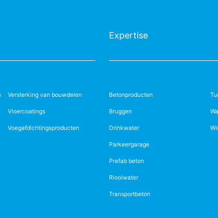
Expertise
n
Versterking van bouwdelen
Betonproducten
Tu
Vloercoatings
Bruggen
Wa
Voegafdichtingsproducten
Drinkwater
Wi
Parkeergarage
Prefab beton
Rioolwater
Transportbeton