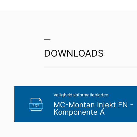
uzelf of aan een externe partij in een 
aan een andere verantwoordelijke verzoek
Recht op informatie, corrigeren, wisse
Conform Art. 15 AVG heeft u jegens MC-B
gegevens die over u zijn opgeslagen. Con
persoonsgegevens van ons eisen.
DOWNLOADS
Veiligheidsinformatiebladen
MC-Montan Injekt FN -
PDF
Komponente A