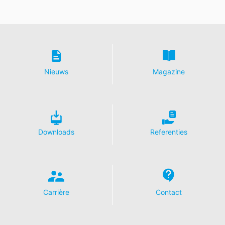
https://www.google.de/intl/de/policies/privacy
.
In het kader van YouTube bewaren wij geen enkele
persoonsgegevens. Persoonsgegevens worden niet
overgedragen naar overige ontvangers.
Herroeping van uw toestemming voor
gegevensverwerking
Nieuws
Magazine
Enkele processen met gegevensverwerking zijn alleen
mogelijk met uw uitdrukkelijke toestemming. U kunt een
reeds verleende toestemming te allen tijde herroepen.
Daarvoor is bijv. een informele mededeling via e-mail
aan ons voldoende. De rechtmatigheid van de reeds
Downloads
Referenties
uitgevoerde processen betreffende
gegevensverwerking tot aan de herroeping blijft door
de herroeping onverminderd van kracht.
Recht van bezwaar bij de verantwoordelijke
toezichthouder
Carrière
Contact
Bij wettelijke overtredingen van de Verordening
betreffende gegevensbescherming heeft de
betrokkene een recht van bezwaar bij de