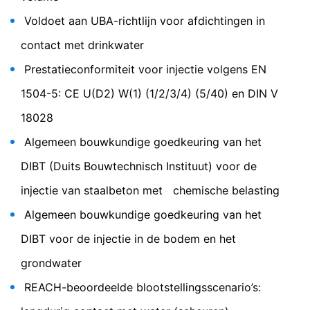
gebruik van de website (incl. uw IP-adres), alsmede de
Voldoet aan UBA-richtlijn voor afdichtingen in
verwerking van deze gegevens door Google voorkomen
door de browser-plug-in te downloaden en te
contact met drinkwater
installeren. Deze is beschikbaar onder de volgende link:
https://tools.google.com/dlpage/gaoptout?hl=de
Prestatieconformiteit voor injectie volgens EN
1504-5: CE U(D2) W(1) (1/2/3/4) (5/40) en DIN V
Bezwaar tegen gegevensregistratie
U kunt de registratie van uw gegevens door Google
18028
MC-Injekt 2300 top
Analytics voorkomen door op de volgende link te
klikken. Er wordt een opt-out-cookie geplaatst die de
Algemeen bouwkundige goedkeuring van het
toekomstige registratie van uw gegevens bij een
Flexibele, elastisch afdichtende injectiehars voor
bezoek aan deze website voorkomt:
DIBT (Duits Bouwtechnisch Instituut) voor de
beton en metselwerk
Google Analytics deaktivieren
injectie van staalbeton met chemische belasting
Meer informatie over de omgang met
Algemeen bouwkundige goedkeuring van het
gebruikersgegevens bij Google Analytics treft u aan in
de verklaring betreffende gegevensbescherming van
DIBT voor de injectie in de bodem en het
Google:
https://support.google.com/analytics/answer/600424
grondwater
5?hl=de
REACH-beoordeelde blootstellingsscenario’s:
Verwerking van ordergegevens