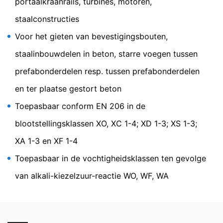
portaalkraanrails, turbines, motoren,
https://tools.google.com/dlpage/gaoptout?hl=de
staalconstructies
Bezwaar tegen gegevensregistratie
U kunt de registratie van uw gegevens door Google
Voor het gieten van bevestigingsbouten,
Analytics voorkomen door op de volgende link te
klikken. Er wordt een opt-out-cookie geplaatst die de
staalinbouwdelen in beton, starre voegen tussen
toekomstige registratie van uw gegevens bij een
prefabonderdelen resp. tussen prefabonderdelen
bezoek aan deze website voorkomt:
Google Analytics deaktivieren
en ter plaatse gestort beton
Meer informatie over de omgang met
Toepasbaar conform EN 206 in de
gebruikersgegevens bij Google Analytics treft u aan in
de verklaring betreffende gegevensbescherming van
blootstellingsklassen XO, XC 1-4; XD 1-3; XS 1-3;
Google:
XA 1-3 en XF 1-4
https://support.google.com/analytics/answer/600424
5?hl=de
Toepasbaar in de vochtigheidsklassen ten gevolge
Verwerking van ordergegevens
van alkali-kiezelzuur-reactie WO, WF, WA
Wij hebben met Google een overeenkomst gesloten
voor de verwerking van ordergegevens en wij
implementeren de meest strenge voorschriften van de
Duitse autoriteiten voor gegevensbescherming in hun
geheel bij gebruik van Google Analytics.