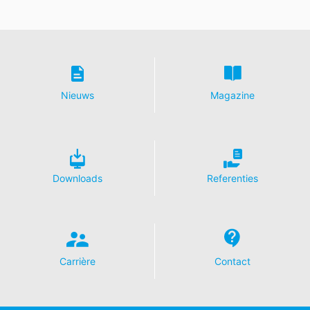
https://www.google.de/intl/de/policies/privacy
.
In het kader van YouTube bewaren wij geen enkele
persoonsgegevens. Persoonsgegevens worden niet
overgedragen naar overige ontvangers.
Herroeping van uw toestemming voor
gegevensverwerking
Nieuws
Magazine
Enkele processen met gegevensverwerking zijn alleen
mogelijk met uw uitdrukkelijke toestemming. U kunt een
reeds verleende toestemming te allen tijde herroepen.
Daarvoor is bijv. een informele mededeling via e-mail
aan ons voldoende. De rechtmatigheid van de reeds
Downloads
Referenties
uitgevoerde processen betreffende
gegevensverwerking tot aan de herroeping blijft door
de herroeping onverminderd van kracht.
Recht van bezwaar bij de verantwoordelijke
toezichthouder
Carrière
Contact
Bij wettelijke overtredingen van de Verordening
betreffende gegevensbescherming heeft de
betrokkene een recht van bezwaar bij de