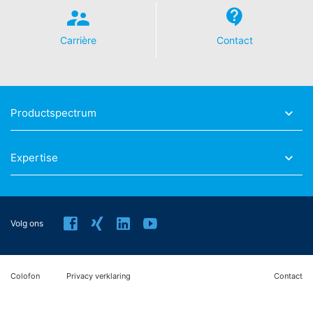
gebruik van YouTube gebeurt in het belang van een
aantrekkelijke weergave van ons onlineaanbod. Dit
geeft een rechtmatig belang weer in de betekenis van
Carrière
Contact
Art. 6 lid 1 lit. f AVG.
Meer informatie over de omgang met
gebruikersgegevens treft u aan in de verklaring
betreffende gegevensbescherming van YouTube onder:
Productspectrum
https://www.google.de/intl/de/policies/privacy
.
In het kader van YouTube bewaren wij geen enkele
persoonsgegevens. Persoonsgegevens worden niet
Expertise
overgedragen naar overige ontvangers.
Herroeping van uw toestemming voor
gegevensverwerking
Volg ons
Enkele processen met gegevensverwerking zijn alleen
mogelijk met uw uitdrukkelijke toestemming. U kunt een
reeds verleende toestemming te allen tijde herroepen.
Daarvoor is bijv. een informele mededeling via e-mail
Colofon
Privacy verklaring
Contact
aan ons voldoende. De rechtmatigheid van de reeds
uitgevoerde processen betreffende
gegevensverwerking tot aan de herroeping blijft door