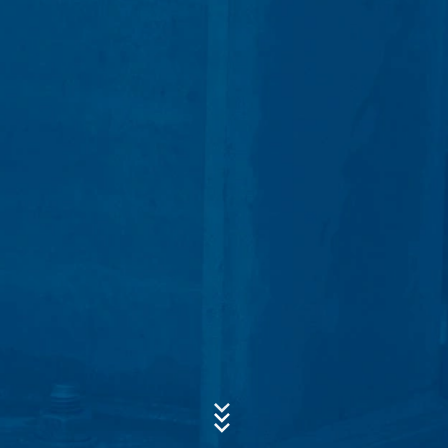
(Art. 6 lid 1 lit. c AVG). De gegevens verstrekken wij aan
Onderwerp*
onze hosting-dienstverlener die wij de opdracht hebben
gegeven om de internetsite te hosten. Er worden geen
gegevens aan derden doorgegeven. De
bovengenoemde gegevens zullen wij volgens plan
gedurende een periode van 10 jaar bewaren en daarna
Bericht
wissen. Een overdracht naar derde landen buiten de
Europese Economische Ruimte is niet beoogd.
Google Analytics
Deze website maakt gebruik van functies van de
websiteanalysedienst Google Analytics. Deze wordt
aangeboden door Google Inc., 1600 Amphitheatre
Parkway Mountain View, CA 94043, VS. Google
Analytics maakt gebruik van zogenaamde “Cookies”.
Dat zijn tekstbestandjes die op uw computer worden
Uw cv uploaden
opgeslagen en die het mogelijk maken om te analyseren
hoe u de website gebruikt. De door de cookie
BESTAND KIEZEN
verzamelde informatie over uw gebruik van deze
Bestandstype: PDF
website wordt doorgaans naar een server van Google in
| Bestandsgrootte:
0
MB
de VS overgedragen en daar opgeslagen.
BESTAND KIEZEN