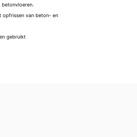
VERZENDEN
 betonvloeren.
en reeds verleende toestemming te allen
id van de reeds uitgevoerde processen
et opfrissen van beton- en
en gebruikt
 recht van bezwaar bij de
n over gegevensbescherming is
ing), Düsseldorf, Duitsland.
omst geautomatiseerd verwerken, aan
de directe overdracht van de gegevens
verstrekking van informatie over de
keren van individuele