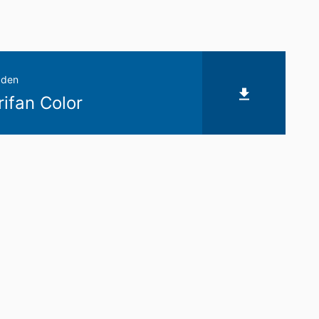
aden
ifan Color