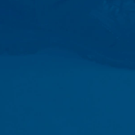
De opslag van cookies van Google Analyti
de analyse van het gebruikersgedrag om 
IP Anonymisierung
Onderwerp*
Op deze website hebben wij de functie 
Unie of in andere verdragsstaten van h
uitzonderingsgevallen wordt het volledi
exploitant van deze website gebruikt Go
op te stellen en om andere met het webs
van Google Analytics door uw browser 
Bericht
Browser Plugin
U kunt de opslag van cookies voorkomen, a
functies van deze website ten volle zul
gegevens die betrekking hebben op uw 
voorkomen door de browser-plug-in te do
https://tools.google.com/dlpage/gaopt
Bezwaar tegen gegevensregistratie
U kunt de registratie van uw gegevens d
Uw cv uploaden
die de toekomstige registratie van uw 
Google Analytics deaktivieren