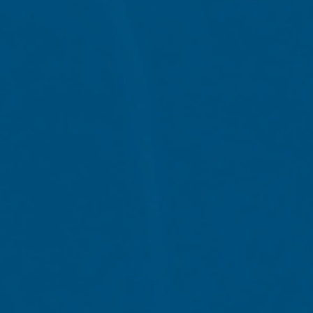
 website heeft een rechtmatig belang bij
le binnen de lidstaten van de Europese
naar de VS ingekort. Slechts in
r ingekort. In opdracht van de
 rapporten over de websiteactiviteiten
e website-exploitant. Het in het kader
e samengevoegd.
at u in dat geval eventueel niet alle
 de door de cookie gegenereerde
 van deze gegevens door Google
link:
. Er wordt een opt-out-cookie geplaatst