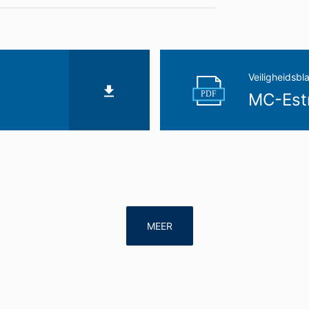
Veiligheidsbl
PDF
MC-Estr
MEER