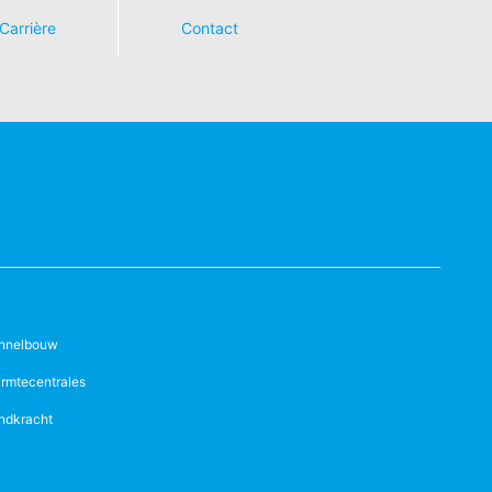
Carrière
Contact
nnelbouw
rmtecentrales
ndkracht