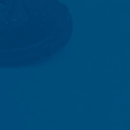
cs gebeurt op basis van Art. 6 lid 1 lit. f AVG. De exploitant van de
zowel zijn internetaanbod als zijn reclame te optimaliseren.
IP-anonimisering geactiveerd. Daardoor wordt uw IP-adres door Goog
et verdrag over de Europese Economische Ruimte vóór de overdracht 
ge IP-adres aan een server van Google in de VS overgedragen en daa
ogle deze informatie om bij te houden hoe u de website gebruikt, om
ite- en internetgebruik samenhangende diensten aan te bieden aan d
overgedragen IP-adres wordt niet met andere gegevens van Googl
ls u dit zo instelt in uw internetbrowser; wij wijzen u er echter op d
t kunnen benutten. Bovendien kunt u de registratie door Google van
gebruik van de website (incl. uw IP-adres), alsmede de verwerking
wnloaden en te installeren. Deze is beschikbaar onder de volgende 
out?hl=de
oor Google Analytics voorkomen door op de volgende link te klikken
gegevens bij een bezoek aan deze website voorkomt: