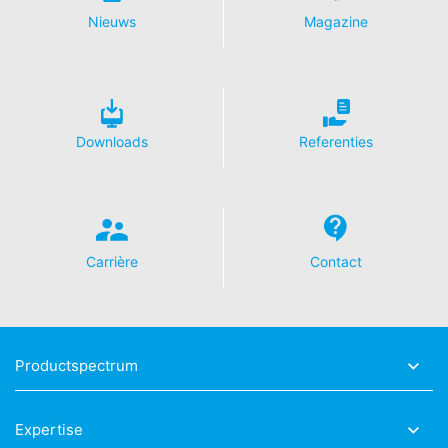
Nieuws
Magazine
Meer informatie over de omgang met
gebruikersgegevens bij Google Analytics treft u aan in
de verklaring betreffende gegevensbescherming van
Google:
https://support.google.com/analytics/answer/600424
5?hl=de
Downloads
Referenties
Verwerking van ordergegevens
Wij hebben met Google een overeenkomst gesloten
voor de verwerking van ordergegevens en wij
implementeren de meest strenge voorschriften van de
Duitse autoriteiten voor gegevensbescherming in hun
Carrière
Contact
geheel bij gebruik van Google Analytics.
YouTube
Onze website maakt gebruik van plug-ins van de door
Google geëxploiteerde site YouTube. De exploitant van
Productspectrum
de pagina's is YouTube, LLC, 901 Cherry Ave., San
Bruno, CA 94066, VS. Wanneer u één van onze sites
bezoekt die van een YouTube-plug-in is voorzien, wordt
Expertise
een verbinding met de servers van YouTube tot stand