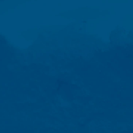
bewaren vanwege handels- en fiscale voor
opdracht hebben gegeven om de intern
wij volgens plan gedurende een periode
Ruimte is niet beoogd.
Onderwerp*
Google Analytics
Deze website maakt gebruik van functi
Amphitheatre Parkway Mountain View, C
uw computer worden opgeslagen en die h
over uw gebruik van deze website word
Bericht
De opslag van cookies van Google Analyti
de analyse van het gebruikersgedrag om 
IP Anonymisierung
Op deze website hebben wij de functie 
Unie of in andere verdragsstaten van h
uitzonderingsgevallen wordt het volledi
exploitant van deze website gebruikt Go
op te stellen en om andere met het webs
van Google Analytics door uw browser 
Uw cv uploaden
Browser Plugin