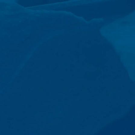
onze hosting-dienstverlener die wij de
en. De bovengenoemde gegevens zullen
 landen buiten de Europese Economische
boden door Google Inc., 1600
es”. Dat zijn tekstbestandjes die op
 door de cookie verzamelde informatie
daar opgeslagen.
 website heeft een rechtmatig belang bij
le binnen de lidstaten van de Europese
naar de VS ingekort. Slechts in
r ingekort. In opdracht van de
 rapporten over de websiteactiviteiten
e website-exploitant. Het in het kader
e samengevoegd.