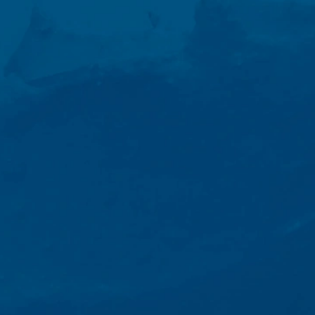
schriften (Art. 6 lid 1 lit. c AVG). De gegevens verstrekken wij aan 
etsite te hosten. Er worden geen gegevens aan derden doorgegev
 van 10 jaar bewaren en daarna wissen. Een overdracht naar derde
es van de websiteanalysedienst Google Analytics. Deze wordt aange
A 94043, VS. Google Analytics maakt gebruik van zogenaamde “Cooki
et mogelijk maken om te analyseren hoe u de website gebruikt. De
t doorgaans naar een server van Google in de VS overgedragen en 
cs gebeurt op basis van Art. 6 lid 1 lit. f AVG. De exploitant van de
zowel zijn internetaanbod als zijn reclame te optimaliseren.
IP-anonimisering geactiveerd. Daardoor wordt uw IP-adres door Goog
et verdrag over de Europese Economische Ruimte vóór de overdracht 
ge IP-adres aan een server van Google in de VS overgedragen en daa
ogle deze informatie om bij te houden hoe u de website gebruikt, om
ite- en internetgebruik samenhangende diensten aan te bieden aan d
overgedragen IP-adres wordt niet met andere gegevens van Googl