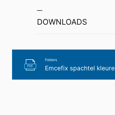
U hebt het recht om gegevens die wij 
uzelf of aan een externe partij in een 
aan een andere verantwoordelijke verzoek
DOWNLOADS
Recht op informatie, corrigeren, wisse
Conform Art. 15 AVG heeft u jegens MC-B
gegevens die over u zijn opgeslagen. Con
persoonsgegevens van ons eisen.
Folders
PDF
Emcefix spachtel kleur