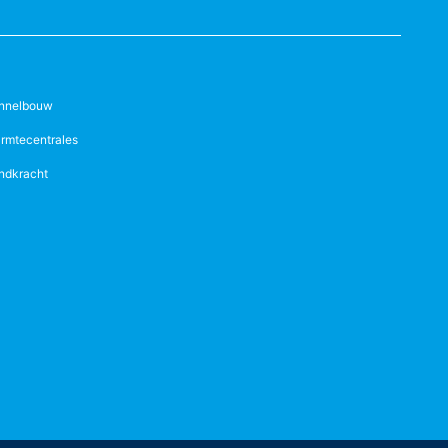
nnelbouw
rmtecentrales
ndkracht