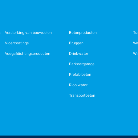
n
Versterking van bouwdelen
Betonproducten
Tu
Vloercoatings
Bruggen
Wa
Voegafdichtingsproducten
Drinkwater
Wi
Parkeergarage
Prefab beton
Rioolwater
Transportbeton