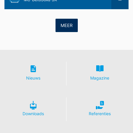
overgedragen naar overige ontvangers.
Herroeping van uw toestemming voor
gegevensverwerking
MEER
Enkele processen met gegevensverwerking zijn alleen
mogelijk met uw uitdrukkelijke toestemming. U kunt een
reeds verleende toestemming te allen tijde herroepen.
Daarvoor is bijv. een informele mededeling via e-mail
aan ons voldoende. De rechtmatigheid van de reeds
uitgevoerde processen betreffende
gegevensverwerking tot aan de herroeping blijft door
de herroeping onverminderd van kracht.
Nieuws
Magazine
Recht van bezwaar bij de verantwoordelijke
toezichthouder
Bij wettelijke overtredingen van de Verordening
betreffende gegevensbescherming heeft de
Downloads
Referenties
betrokkene een recht van bezwaar bij de
verantwoordelijke toezichthouder. De bevoegde
gegevensbeschermingsautoriteit met betrekking tot
vragen over gegevensbescherming is