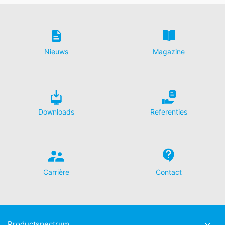
betreffende gegevensbescherming van YouTube onder:
https://www.google.de/intl/de/policies/privacy
.
In het kader van YouTube bewaren wij geen enkele
persoonsgegevens. Persoonsgegevens worden niet
overgedragen naar overige ontvangers.
Nieuws
Magazine
Herroeping van uw toestemming voor
gegevensverwerking
Enkele processen met gegevensverwerking zijn alleen
mogelijk met uw uitdrukkelijke toestemming. U kunt een
Downloads
Referenties
reeds verleende toestemming te allen tijde herroepen.
Daarvoor is bijv. een informele mededeling via e-mail
aan ons voldoende. De rechtmatigheid van de reeds
uitgevoerde processen betreffende
gegevensverwerking tot aan de herroeping blijft door
de herroeping onverminderd van kracht.
Carrière
Contact
Recht van bezwaar bij de verantwoordelijke
toezichthouder
Bij wettelijke overtredingen van de Verordening
betreffende gegevensbescherming heeft de
Productspectrum