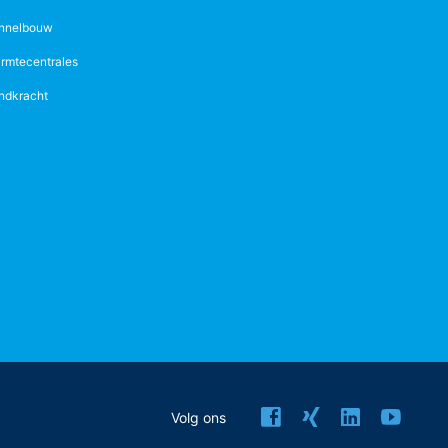
nnelbouw
rmtecentrales
ndkracht
Volg ons