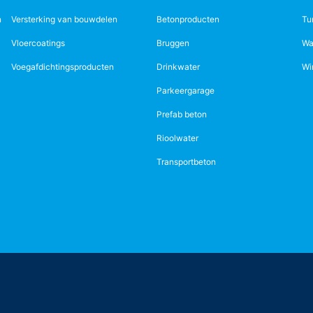
n
Versterking van bouwdelen
Betonproducten
Tu
Vloercoatings
Bruggen
Wa
Voegafdichtingsproducten
Drinkwater
Wi
Parkeergarage
Prefab beton
Rioolwater
Transportbeton