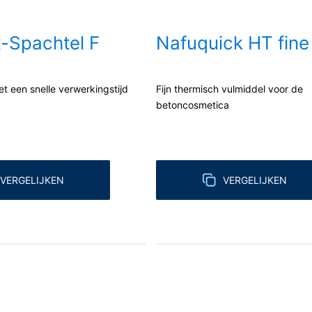
t gesloten voor de verwerking van ordergegevens en wij implement
-Spachtel F
Nafuquick HT fine
sbescherming in hun geheel bij gebruik van Google Analytics.
et een snelle verwerkingstijd
Fijn thermisch vulmiddel voor de
s van de door Google geëxploiteerde site YouTube. De exploitant va
betoncosmetica
Wanneer u één van onze sites bezoekt die van een YouTube-plug-in i
acht. Hierdoor wordt aan de YouTube-server doorgegeven welke van
telt u YouTube in staat om uw surfgedrag direct aan uw persoonlijke 
t uit te loggen. Het gebruik van YouTube gebeurt in het belang va
lang weer in de betekenis van Art. 6 lid 1 lit. f AVG.
VERGELIJKEN
VERGELIJKEN
bruikersgegevens treft u aan in de verklaring betreffende gegeve
privacy
.
geen enkele persoonsgegevens. Persoonsgegevens worden niet over
 gegevensverwerking
g zijn alleen mogelijk met uw uitdrukkelijke toestemming. U kunt e
informele mededeling via e-mail aan ons voldoende. De rechtmatighe
 de herroeping blijft door de herroeping onverminderd van kracht.