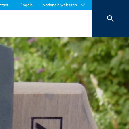
 with an answer as soon as possible.
ntact
Engels
Nationale websites
matig belang bij de opslag van cookies
us again should you find necessary.
kies (bijv. cookies voor de analyse van
nderlijk behandeld.
es van externe componenten, waarvoor
op (Art. 6 lid 1 lit. F AVG) in
worden om veiligheidsredenen