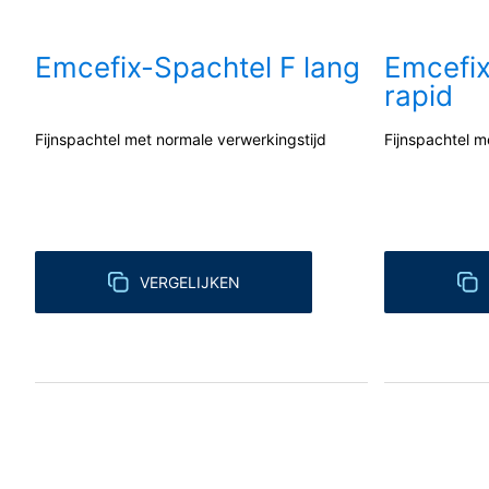
Verwerking van ordergegevens
Wij hebben met Google een overeenkoms
Emcefix-Spachtel F lang
Emcefix
van de Duitse autoriteiten voor gegeven
rapid
YouTube
Fijnspachtel met normale verwerkingstijd
Fijnspachtel m
Onze website maakt gebruik van plug-in
Cherry Ave., San Bruno, CA 94066, VS. 
de servers van YouTube tot stand gebr
u in uw YouTube-account bent ingelogd, s
voorkomen door u uit uw YouTube-accoun
onlineaanbod. Dit geeft een rechtmatig be
VERGELIJKEN
Meer informatie over de omgang met ge
https://www.google.de/intl/de/policies/
In het kader van YouTube bewaren wij 
Herroeping van uw toestemming voor
Enkele processen met gegevensverwerkin
tijde herroepen. Daarvoor is bijv. een 
betreffende gegevensverwerking tot aan