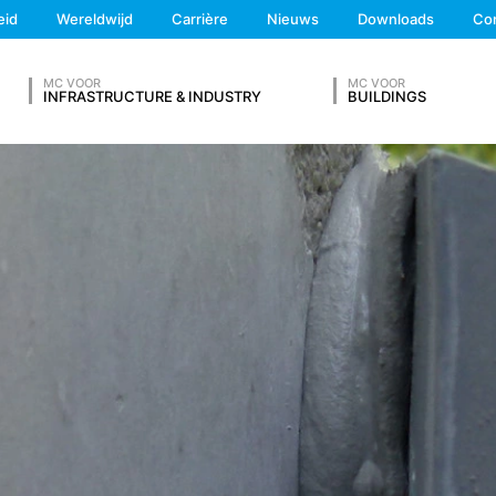
We'll get back to you
eid
Wereldwijd
Carrière
Nieuws
Downloads
Co
1 lit. f AVG opgeslagen. De exploitant van de website heeft een recht
Feel free to contact 
iseerde beschikbaarstelling van zijn diensten. Voor zover andere coo
den deze in deze Verklaring betreffende gegevensbescherming afzo
MC VOOR
MC VOOR
INFRASTRUCTURE & INDUSTRY
BUILDINGS
en de Europese Economische Ruimte (met uitzondering van de cooki
iet beoogd.
V IN
gevens op grond van ons rechtmatig belang en slaan deze automatisch 
browser automatisch aan ons overdraagt. Dit zijn:
Achternaam*
ng verkrijgt
egd met andere gegevensbronnen.
Telefoonnummer
al 7 dagen opgeslagen en worden vervolgens gewist. De gegevens 