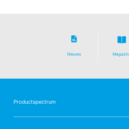
Recht van bezwaar bij de verantwoorde
Bij wettelijke overtredingen van de Ve
verantwoordelijke toezichthouder. De 
Landesbeauftragte für Datenschutz und 
Recht op overdraagbaarheid van gege
U hebt het recht om gegevens die wij 
Nieuws
Magazin
uzelf of aan een externe partij in een 
aan een andere verantwoordelijke verzoek
Recht op informatie, corrigeren, wisse
Conform Art. 15 AVG heeft u jegens MC-B
gegevens die over u zijn opgeslagen. Con
persoonsgegevens van ons eisen.
Productspectrum