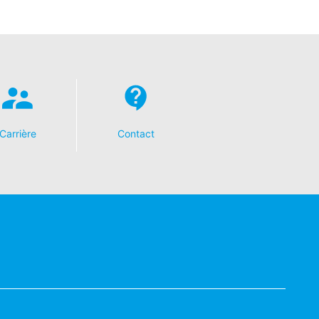
 recht van bezwaar bij de
n over gegevensbescherming is
ing), Düsseldorf, Duitsland.
omst geautomatiseerd verwerken, aan
Carrière
Contact
de directe overdracht van de gegevens
verstrekking van informatie over de
keren van individuele