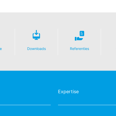
lijke toezichthouder
rordening betreffende gegevensbescherming heeft de betrokkene een
bevoegde gegevensbeschermingsautoriteit met betrekking tot vrage
Informationsfreiheit NRW (verantwoordelijke voor gegevensbescherm
vens
op basis van uw toestemming of voor de nakoming van een overeenk
e
Downloads
Referenties
gangbare, machineleesbare indeling te laten overhandigen. Indien u 
t, gebeurt dit alleen voor zover dat technisch haalbaar is.
n, blokkeren
ouwchemie te allen tijde het recht om te verzoeken om uitgebreide 
form Art. 17 AVG kunt u te allen tijde het corrigeren, wissen en blok
Expertise