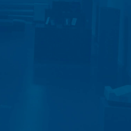
antwoorden. Met de verwerking van de
en zijn wij verplicht om deze te
onze hosting-dienstverlener die wij de
en. De bovengenoemde gegevens zullen
 landen buiten de Europese Economische
boden door Google Inc., 1600
es”. Dat zijn tekstbestandjes die op
 door de cookie verzamelde informatie
daar opgeslagen.
 website heeft een rechtmatig belang bij
le binnen de lidstaten van de Europese
naar de VS ingekort. Slechts in
r ingekort. In opdracht van de
 rapporten over de websiteactiviteiten
e website-exploitant. Het in het kader
e samengevoegd.