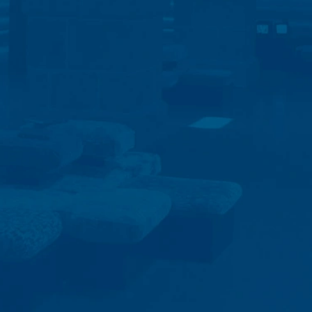
raagd. Wij maken gebruik van deze gegevens om uw aanvraag te be
g om uw aanvragen te beantwoorden (Art. 6 lid 1 lit. f AVG). Bovendi
schriften (Art. 6 lid 1 lit. c AVG). De gegevens verstrekken wij aan 
etsite te hosten. Er worden geen gegevens aan derden doorgegev
 van 10 jaar bewaren en daarna wissen. Een overdracht naar derde
es van de websiteanalysedienst Google Analytics. Deze wordt aange
A 94043, VS. Google Analytics maakt gebruik van zogenaamde “Cooki
et mogelijk maken om te analyseren hoe u de website gebruikt. De
t doorgaans naar een server van Google in de VS overgedragen en 
cs gebeurt op basis van Art. 6 lid 1 lit. f AVG. De exploitant van de
zowel zijn internetaanbod als zijn reclame te optimaliseren.
IP-anonimisering geactiveerd. Daardoor wordt uw IP-adres door Goog
et verdrag over de Europese Economische Ruimte vóór de overdracht 
ge IP-adres aan een server van Google in de VS overgedragen en daa
ogle deze informatie om bij te houden hoe u de website gebruikt, om
ite- en internetgebruik samenhangende diensten aan te bieden aan d
overgedragen IP-adres wordt niet met andere gegevens van Googl