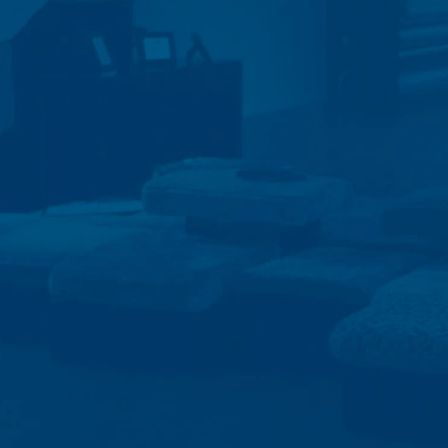
informatiemateriaal dat u hebt aangev
gegevens volgen wij het rechtmatig belan
bewaren vanwege handels- en fiscale voor
opdracht hebben gegeven om de intern
wij volgens plan gedurende een periode
Onderwerp*
Ruimte is niet beoogd.
Google Analytics
Deze website maakt gebruik van functi
Amphitheatre Parkway Mountain View, C
uw computer worden opgeslagen en die h
Bericht
over uw gebruik van deze website word
De opslag van cookies van Google Analyti
de analyse van het gebruikersgedrag om 
IP Anonymisierung
Op deze website hebben wij de functie 
Unie of in andere verdragsstaten van h
uitzonderingsgevallen wordt het volledi
exploitant van deze website gebruikt Go
Uw cv uploaden
op te stellen en om andere met het webs
van Google Analytics door uw browser 