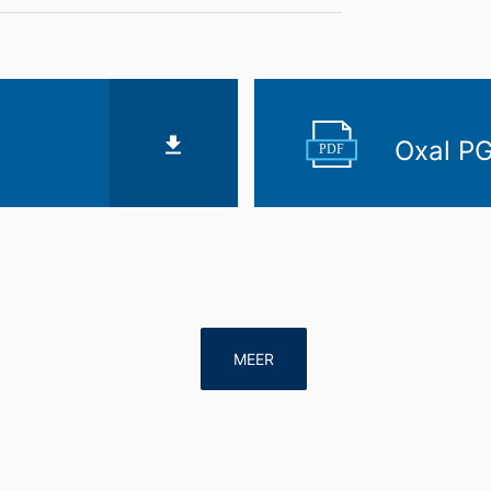
vens
op basis van uw toestemming of voor de nakoming van een overeenk
gangbare, machineleesbare indeling te laten overhandigen. Indien u 
t, gebeurt dit alleen voor zover dat technisch haalbaar is.
Oxal P
n, blokkeren
PDF
ouwchemie te allen tijde het recht om te verzoeken om uitgebreide 
form Art. 17 AVG kunt u te allen tijde het corrigeren, wissen en blok
MEER