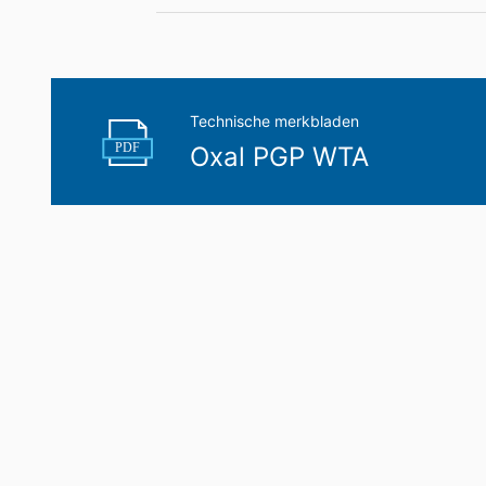
Recht op overdraagbaarheid van gege
U hebt het recht om gegevens die wij 
uzelf of aan een externe partij in een 
aan een andere verantwoordelijke verzoek
Technische merkbladen
Recht op informatie, corrigeren, wisse
PDF
Oxal PGP WTA
Conform Art. 15 AVG heeft u jegens MC-B
gegevens die over u zijn opgeslagen. Con
persoonsgegevens van ons eisen.