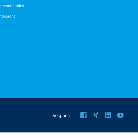
rmtecentrales
ndkracht
Volg ons