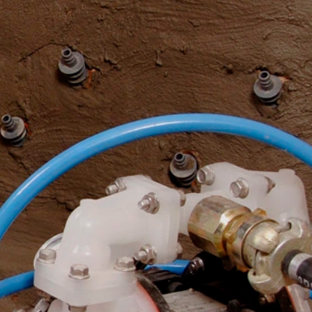
boden door Google Inc., 1600
es”. Dat zijn tekstbestandjes die op
 door de cookie verzamelde informatie
daar opgeslagen.
 website heeft een rechtmatig belang bij
le binnen de lidstaten van de Europese
naar de VS ingekort. Slechts in
r ingekort. In opdracht van de
 rapporten over de websiteactiviteiten
e website-exploitant. Het in het kader
e samengevoegd.
at u in dat geval eventueel niet alle
 de door de cookie gegenereerde