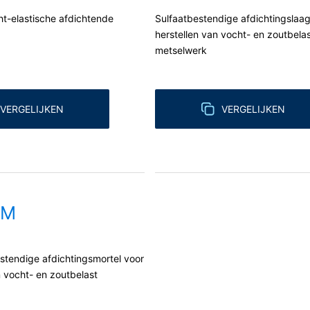
t, gebeurt dit alleen voor zover dat technisch haalbaar is.
t-elastische afdichtende
Sulfaatbestendige afdichtingslaag
n, blokkeren
herstellen van vocht- en zoutbela
metselwerk
ouwchemie te allen tijde het recht om te verzoeken om uitgebreide 
form Art. 17 AVG kunt u te allen tijde het corrigeren, wissen en blok
VERGELIJKEN
VERGELIJKEN
PM
stendige afdichtingsmortel voor
n vocht- en zoutbelast