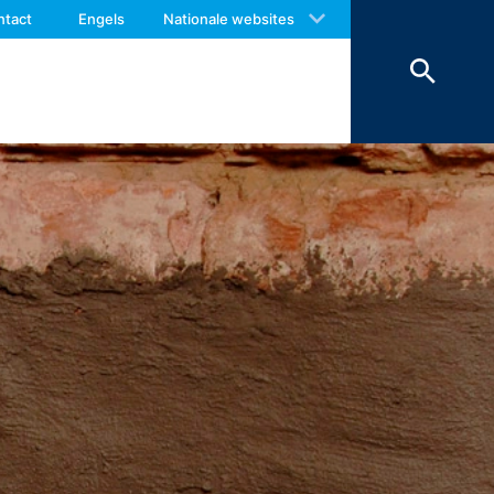
 with an answer as soon as possible.
ntact
Engels
Nationale websites
us again should you find necessary.
worden om veiligheidsredenen
ienen te worden bewaard, worden deze
erking beperkt.
r van het contactformulier registreren
e inhoud van uw bericht, alsmede
antwoorden. Met de verwerking van de
en zijn wij verplicht om deze te
onze hosting-dienstverlener die wij de
en. De bovengenoemde gegevens zullen
 landen buiten de Europese Economische