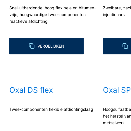
aan een andere verantwoordelijke verzoek
Snel-uithardende, hoog flexibele en bitumen-
Zwelbare, zach
Recht op informatie, corrigeren, wisse
vrije, hoogwaardige twee-componenten
injectiehars
reactieve afdichting
Conform Art. 15 AVG heeft u jegens MC-B
gegevens die over u zijn opgeslagen. Con
persoonsgegevens van ons eisen.
VERGELIJKEN
Oxal DS flex
Oxal S
Twee-componenten flexible afdichtingslaag
Hoogsulfaatbe
het herstel va
metselwerk