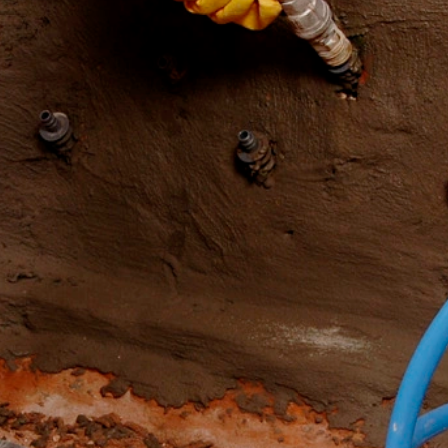
es van de websiteanalysedienst Google Analytics. Deze wordt aange
A 94043, VS. Google Analytics maakt gebruik van zogenaamde “Cooki
et mogelijk maken om te analyseren hoe u de website gebruikt. De
t doorgaans naar een server van Google in de VS overgedragen en 
cs gebeurt op basis van Art. 6 lid 1 lit. f AVG. De exploitant van de
zowel zijn internetaanbod als zijn reclame te optimaliseren.
IP-anonimisering geactiveerd. Daardoor wordt uw IP-adres door Goog
et verdrag over de Europese Economische Ruimte vóór de overdracht 
ge IP-adres aan een server van Google in de VS overgedragen en daa
ogle deze informatie om bij te houden hoe u de website gebruikt, om
ite- en internetgebruik samenhangende diensten aan te bieden aan d
overgedragen IP-adres wordt niet met andere gegevens van Googl
ls u dit zo instelt in uw internetbrowser; wij wijzen u er echter op d
t kunnen benutten. Bovendien kunt u de registratie door Google van