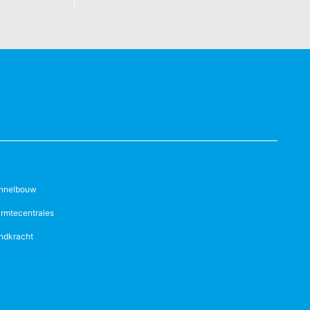
nnelbouw
rmtecentrales
ndkracht