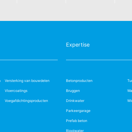
Expertise
n
Versterking van bouwdelen
Betonproducten
Tu
Vloercoatings
Bruggen
Wa
Voegafdichtingsproducten
Drinkwater
Wi
Parkeergarage
Prefab beton
Rioolwater