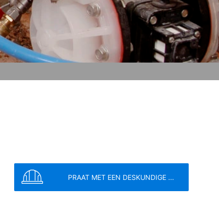
 van deze gegevens door Google
link:
. Er wordt een opt-out-cookie geplaatst
 betreffende gegevensbescherming van
eren de meest strenge voorschriften
n de pagina's is YouTube, LLC, 901
PRAAT MET EEN DESKUNDIGE ...
e
Servicevoorwaarden
s voorzien, wordt een verbinding met
 onze pagina's u hebt bezocht. Wanneer
profiel toe te wijzen. Dit kunt u
n een aantrekkelijke weergave van ons