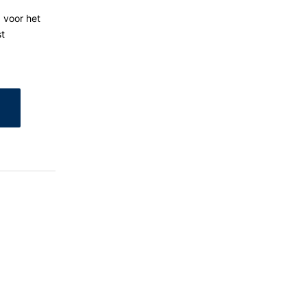
 voor het
st
verstrekking van informatie over de
keren van individuele