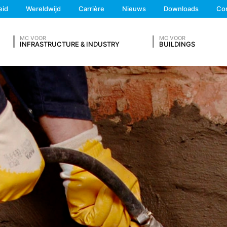
We'll get back to you
browser automatisch aan ons overdraagt. Dit zijn:
eid
Wereldwijd
Carrière
Nieuws
Downloads
Co
Feel free to contact 
MC VOOR
MC VOOR
INFRASTRUCTURE & INDUSTRY
BUILDINGS
ng verkrijgt
V IN
egd met andere gegevensbronnen.
al 7 dagen opgeslagen en worden vervolgens gewist. De gegevens 
te kunnen ophelderen. Indien de gegevens om redenen van bewijs d
nis definitief is opgehelderd. Gedurende deze periode wordt de verw
Achternaam*
 op vrijwillige basis online contact met ons op te nemen. In het kade
 adresgegevens, telefoonnummer, e-mailadres), het onderwerp en d
raagd. Wij maken gebruik van deze gegevens om uw aanvraag te be
g om uw aanvragen te beantwoorden (Art. 6 lid 1 lit. f AVG). Bovendi
schriften (Art. 6 lid 1 lit. c AVG). De gegevens verstrekken wij aan 
etsite te hosten. Er worden geen gegevens aan derden doorgegev
Telefoonnummer
 van 10 jaar bewaren en daarna wissen. Een overdracht naar derde