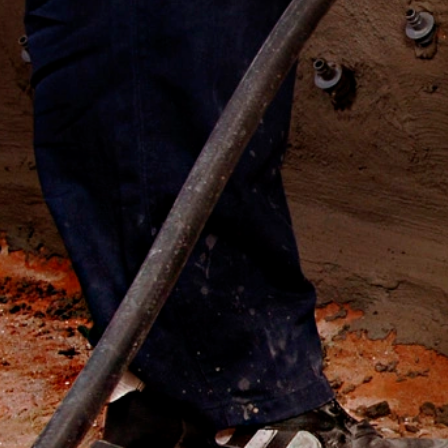
Ruimte is niet beoogd.
Google Analytics
Deze website maakt gebruik van functi
Amphitheatre Parkway Mountain View, C
Onderwerp*
uw computer worden opgeslagen en die h
over uw gebruik van deze website word
De opslag van cookies van Google Analyti
de analyse van het gebruikersgedrag om 
Bericht
IP Anonymisierung
Op deze website hebben wij de functie 
Unie of in andere verdragsstaten van h
uitzonderingsgevallen wordt het volledi
exploitant van deze website gebruikt Go
op te stellen en om andere met het webs
van Google Analytics door uw browser 
Browser Plugin
U kunt de opslag van cookies voorkomen, a
Uw cv uploaden
functies van deze website ten volle zul