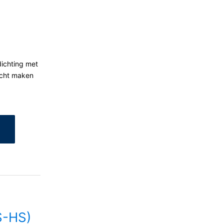
VERZENDEN
nsbescherming van YouTube onder:
gedragen naar overige ontvangers.
dichting met
icht maken
en reeds verleende toestemming te allen
id van de reeds uitgevoerde processen
 recht van bezwaar bij de
n over gegevensbescherming is
ing), Düsseldorf, Duitsland.
omst geautomatiseerd verwerken, aan
S-HS)
de directe overdracht van de gegevens