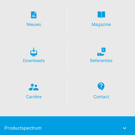
de VS ingekort. Slechts in uitzonderingsgevallen wordt
het volledige IP-adres aan een server van Google in de
VS overgedragen en daar ingekort. In opdracht van de
exploitant van deze website gebruikt Google deze
informatie om bij te houden hoe u de website gebruikt,
Nieuws
Magazine
om rapporten over de websiteactiviteiten op te stellen
en om andere met het website- en internetgebruik
samenhangende diensten aan te bieden aan de
website-exploitant. Het in het kader van Google
Analytics door uw browser overgedragen IP-adres
wordt niet met andere gegevens van Google
Downloads
Referenties
samengevoegd.
Browser Plugin
U kunt de opslag van cookies voorkomen, als u dit zo
instelt in uw internetbrowser; wij wijzen u er echter op
dat u in dat geval eventueel niet alle functies van deze
Carrière
Contact
website ten volle zult kunnen benutten. Bovendien kunt
u de registratie door Google van de door de cookie
gegenereerde gegevens die betrekking hebben op uw
gebruik van de website (incl. uw IP-adres), alsmede de
verwerking van deze gegevens door Google voorkomen
Productspectrum
door de browser-plug-in te downloaden en te