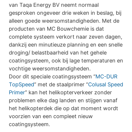
https://www.google.de/intl/de/policies/privacy
.
van Taqa Energy BV neemt normaal
In het kader van YouTube bewaren wij geen enkele
gesproken ongeveer drie weken in beslag, bij
persoonsgegevens. Persoonsgegevens worden niet
alleen goede weersomstandigheden. Met de
overgedragen naar overige ontvangers.
producten van MC Bouwchemie is dat
Herroeping van uw toestemming voor
complete systeem verkort naar zeven dagen,
gegevensverwerking
dankzij een minutieuze planning en een snelle
Enkele processen met gegevensverwerking zijn alleen
droging/ belastbaarheid van het gehele
mogelijk met uw uitdrukkelijke toestemming. U kunt een
coatingsysteem, ook bij lage temperaturen en
reeds verleende toestemming te allen tijde herroepen.
Daarvoor is bijv. een informele mededeling via e-mail
vochtige weersomstandigheden.
aan ons voldoende. De rechtmatigheid van de reeds
Door dit speciale coatingsysteem “
MC-DUR
uitgevoerde processen betreffende
TopSpeed
” met de staalprimer “
Colusal Speed
gegevensverwerking tot aan de herroeping blijft door
de herroeping onverminderd van kracht.
Primer
” kan het helikopterverkeer zonder
problemen elke dag landen en stijgen vanaf
Recht van bezwaar bij de verantwoordelijke
het helikopterdek die op dat moment wordt
toezichthouder
voorzien van een compleet nieuw
Bij wettelijke overtredingen van de Verordening
coatingsysteem.
betreffende gegevensbescherming heeft de