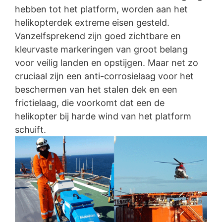
https://tools.google.com/dlpage/gaoptout?hl=de
hebben tot het platform, worden aan het
helikopterdek extreme eisen gesteld.
Bezwaar tegen gegevensregistratie
U kunt de registratie van uw gegevens door Google
Vanzelfsprekend zijn goed zichtbare en
Analytics voorkomen door op de volgende link te
kleurvaste markeringen van groot belang
klikken. Er wordt een opt-out-cookie geplaatst die de
voor veilig landen en opstijgen. Maar net zo
toekomstige registratie van uw gegevens bij een
bezoek aan deze website voorkomt:
cruciaal zijn een anti-corrosielaag voor het
Google Analytics deaktivieren
beschermen van het stalen dek en een
Meer informatie over de omgang met
frictielaag, die voorkomt dat een de
gebruikersgegevens bij Google Analytics treft u aan in
helikopter bij harde wind van het platform
Coatingsysteem op
de verklaring betreffende gegevensbescherming van
schuift.
helikopterdek in Noordzee
Google:
https://support.google.com/analytics/answer/600424
5?hl=de
Verwerking van ordergegevens
Wij hebben met Google een overeenkomst gesloten
voor de verwerking van ordergegevens en wij
implementeren de meest strenge voorschriften van de
Duitse autoriteiten voor gegevensbescherming in hun
geheel bij gebruik van Google Analytics.