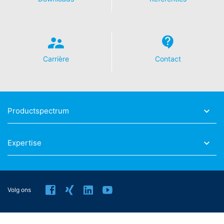
geeft een rechtmatig belang weer in de betekenis van
Art. 6 lid 1 lit. f AVG.
Meer informatie over de omgang met
gebruikersgegevens treft u aan in de verklaring
betreffende gegevensbescherming van YouTube onder:
Carrière
Contact
https://www.google.de/intl/de/policies/privacy
.
In het kader van YouTube bewaren wij geen enkele
persoonsgegevens. Persoonsgegevens worden niet
overgedragen naar overige ontvangers.
Productspectrum
Herroeping van uw toestemming voor
gegevensverwerking
Expertise
Enkele processen met gegevensverwerking zijn alleen
mogelijk met uw uitdrukkelijke toestemming. U kunt een
reeds verleende toestemming te allen tijde herroepen.
Daarvoor is bijv. een informele mededeling via e-mail
aan ons voldoende. De rechtmatigheid van de reeds
Volg ons
uitgevoerde processen betreffende
gegevensverwerking tot aan de herroeping blijft door
de herroeping onverminderd van kracht.