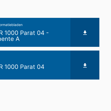
omst geautomatiseerd verwerken, aan
de directe overdracht van de gegevens
formatiebladen
 1000 Parat 04 -
verstrekking van informatie over de
ente A
keren van individuele
 1000 Parat 04