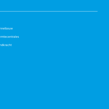
nnelbouw
rmtecentrales
ndkracht