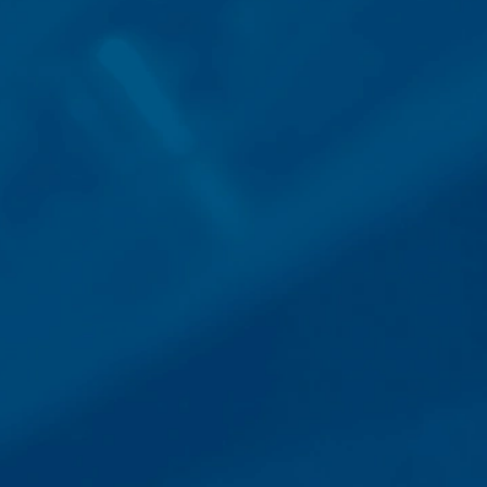
en. De bovengenoemde gegevens zullen
 landen buiten de Europese Economische
boden door Google Inc., 1600
es”. Dat zijn tekstbestandjes die op
 door de cookie verzamelde informatie
daar opgeslagen.
 website heeft een rechtmatig belang bij
le binnen de lidstaten van de Europese
naar de VS ingekort. Slechts in
r ingekort. In opdracht van de
 rapporten over de websiteactiviteiten
e website-exploitant. Het in het kader
e samengevoegd.