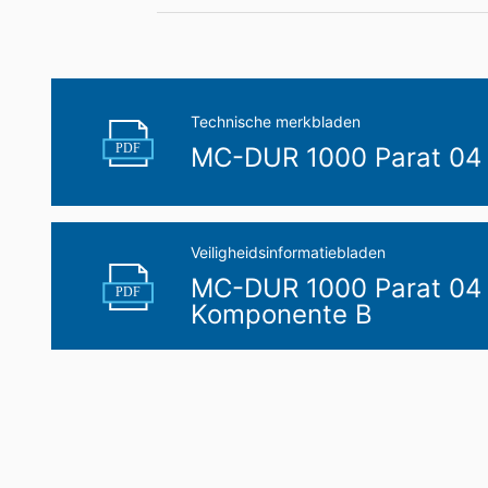
U hebt het recht om gegevens die wij 
uzelf of aan een externe partij in een 
aan een andere verantwoordelijke verzoek
Recht op informatie, corrigeren, wisse
Technische merkbladen
Conform Art. 15 AVG heeft u jegens MC-B
PDF
MC-DUR 1000 Parat 04
gegevens die over u zijn opgeslagen. Con
persoonsgegevens van ons eisen.
Veiligheidsinformatiebladen
MC-DUR 1000 Parat 04 
PDF
Komponente B