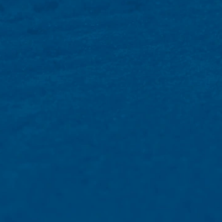
opdracht hebben gegeven om de intern
wij volgens plan gedurende een periode
Ruimte is niet beoogd.
Onderwerp*
Google Analytics
Deze website maakt gebruik van functi
Amphitheatre Parkway Mountain View, C
uw computer worden opgeslagen en die h
over uw gebruik van deze website word
Bericht
De opslag van cookies van Google Analyti
de analyse van het gebruikersgedrag om 
IP Anonymisierung
Op deze website hebben wij de functie 
Unie of in andere verdragsstaten van h
uitzonderingsgevallen wordt het volledi
exploitant van deze website gebruikt Go
op te stellen en om andere met het webs
van Google Analytics door uw browser 
Uw cv uploaden
Browser Plugin