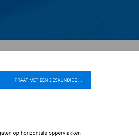
at u in dat geval eventueel niet alle
 de door de cookie gegenereerde
 van deze gegevens door Google
link:
. Er wordt een opt-out-cookie geplaatst
 betreffende gegevensbescherming van
PRAAT MET EEN DESKUNDIGE ...
eren de meest strenge voorschriften
e
Servicevoorwaarden
n de pagina's is YouTube, LLC, 901
gaten op horizontale oppervlakken
s voorzien, wordt een verbinding met