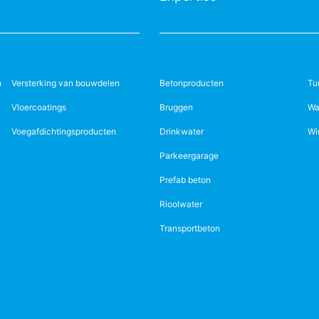
n
Versterking van bouwdelen
Betonproducten
Tu
Vloercoatings
Bruggen
Wa
Voegafdichtingsproducten
Drinkwater
Wi
Parkeergarage
Prefab beton
Rioolwater
Transportbeton