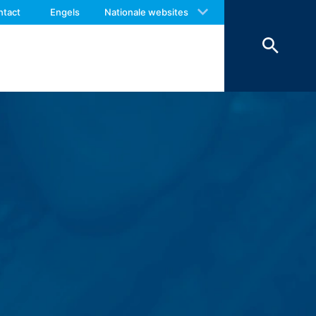
 with an answer as soon as possible.
ntact
Engels
Nationale websites
us again should you find necessary.
op (Art. 6 lid 1 lit. F AVG) in
worden om veiligheidsredenen
ienen te worden bewaard, worden deze
erking beperkt.
r van het contactformulier registreren
e inhoud van uw bericht, alsmede
antwoorden. Met de verwerking van de
en zijn wij verplicht om deze te
onze hosting-dienstverlener die wij de