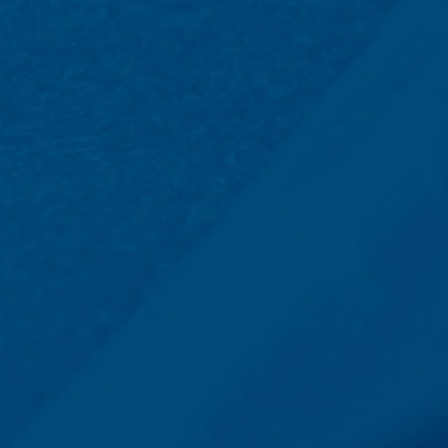
etsite te hosten. Er worden geen gegevens aan derden doorgegev
 van 10 jaar bewaren en daarna wissen. Een overdracht naar derde
es van de websiteanalysedienst Google Analytics. Deze wordt aange
A 94043, VS. Google Analytics maakt gebruik van zogenaamde “Cooki
et mogelijk maken om te analyseren hoe u de website gebruikt. De
t doorgaans naar een server van Google in de VS overgedragen en 
cs gebeurt op basis van Art. 6 lid 1 lit. f AVG. De exploitant van de
zowel zijn internetaanbod als zijn reclame te optimaliseren.
IP-anonimisering geactiveerd. Daardoor wordt uw IP-adres door Goog
et verdrag over de Europese Economische Ruimte vóór de overdracht 
ge IP-adres aan een server van Google in de VS overgedragen en daa
ogle deze informatie om bij te houden hoe u de website gebruikt, om
ite- en internetgebruik samenhangende diensten aan te bieden aan d
overgedragen IP-adres wordt niet met andere gegevens van Googl