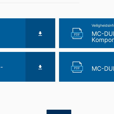
op basis van uw toestemming of voor de nakoming van een overeenk
gangbare, machineleesbare indeling te laten overhandigen. Indien u 
t, gebeurt dit alleen voor zover dat technisch haalbaar is.
n, blokkeren
Veiligheidsin
MC-DUR
ouwchemie te allen tijde het recht om te verzoeken om uitgebreide 
PDF
Kompon
form Art. 17 AVG kunt u te allen tijde het corrigeren, wissen en blok
-
MC-DUR
PDF