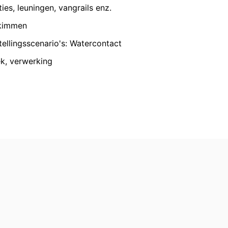
 onze pagina's u hebt bezocht. Wanneer
VERZENDEN
es, leuningen, vangrails enz.
profiel toe te wijzen. Dit kunt u
n een aantrekkelijke weergave van ons
 kimmen
llingsscenario's: Watercontact
nsbescherming van YouTube onder:
ek, verwerking
gedragen naar overige ontvangers.
en reeds verleende toestemming te allen
id van de reeds uitgevoerde processen
 recht van bezwaar bij de
n over gegevensbescherming is
ing), Düsseldorf, Duitsland.