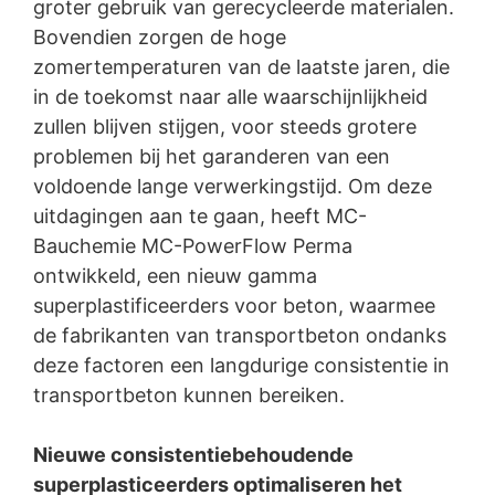
toestemming of voor de nakoming van een
groter gebruik van gerecycleerde materialen.
overeenkomst geautomatiseerd verwerken, aan uzelf of
Bovendien zorgen de hoge
aan een externe partij in een gangbare,
zomertemperaturen van de laatste jaren, die
machineleesbare indeling te laten overhandigen. Indien
u de directe overdracht van de gegevens aan een
in de toekomst naar alle waarschijnlijkheid
andere verantwoordelijke verzoekt, gebeurt dit alleen
zullen blijven stijgen, voor steeds grotere
voor zover dat technisch haalbaar is.
problemen bij het garanderen van een
Recht op informatie, corrigeren, wissen, blokkeren
voldoende lange verwerkingstijd. Om deze
uitdagingen aan te gaan, heeft MC-
Conform Art. 15 AVG heeft u jegens MC-Bouwchemie te
allen tijde het recht om te verzoeken om uitgebreide
Bauchemie MC-PowerFlow Perma
verstrekking van informatie over de gegevens die over
ontwikkeld, een nieuw gamma
u zijn opgeslagen. Conform Art. 17 AVG kunt u te allen
superplastificeerders voor beton, waarmee
tijde het corrigeren, wissen en blokkeren van individuele
persoonsgegevens van ons eisen.
de fabrikanten van transportbeton ondanks
deze factoren een langdurige consistentie in
transportbeton kunnen bereiken.
Nieuwe consistentiebehoudende
superplasticeerders optimaliseren het