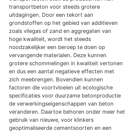
Daarvoor is bijv. een informele mededeling via e-mail
transportbeton voor steeds grotere
aan ons voldoende. De rechtmatigheid van de reeds
uitdagingen. Door een tekort aan
uitgevoerde processen betreffende
gegevensverwerking tot aan de herroeping blijft door
grondstoffen op het gebied van additieven
de herroeping onverminderd van kracht.
zoals vliegas of zand en aggregaten van
Recht van bezwaar bij de verantwoordelijke
hoge kwaliteit, wordt het steeds
toezichthouder
noodzakelijker een beroep te doen op
vervangende materialen. Deze kunnen
Bij wettelijke overtredingen van de Verordening
betreffende gegevensbescherming heeft de
grotere schommelingen in kwaliteit vertonen
betrokkene een recht van bezwaar bij de
en dus een aantal negatieve effecten met
verantwoordelijke toezichthouder. De bevoegde
zich meebrengen. Bovendien kunnen
gegevensbeschermingsautoriteit met betrekking tot
vragen over gegevensbescherming is
factoren die voortvloeien uit ecologische
Landesbeauftragte für Datenschutz und
specificaties voor duurzame betonproductie
Informationsfreiheit NRW (verantwoordelijke voor
de verwerkingseigenschappen van beton
gegevensbescherming), Düsseldorf, Duitsland.
veranderen. Daartoe behoren onder meer het
Recht op overdraagbaarheid van gegevens
gebruik van nieuwe, voor klinkers
geoptimaliseerde cementsoorten en een
U hebt het recht om gegevens die wij op basis van uw