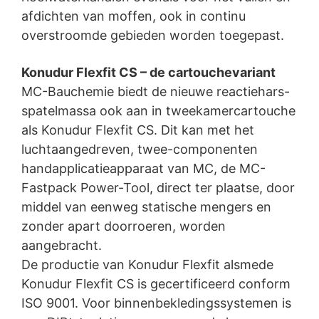
Google geëxploiteerde site YouTube. De exploitant van
afdichten van moffen, ook in continu
de pagina's is YouTube, LLC, 901 Cherry Ave., San
overstroomde gebieden worden toegepast.
Bruno, CA 94066, VS. Wanneer u één van onze sites
bezoekt die van een YouTube-plug-in is voorzien, wordt
een verbinding met de servers van YouTube tot stand
Konudur Flexfit CS – de cartouchevariant
gebracht. Hierdoor wordt aan de YouTube-server
MC-Bauchemie biedt de nieuwe reactiehars-
doorgegeven welke van onze pagina's u hebt bezocht.
spatelmassa ook aan in tweekamercartouche
Wanneer u in uw YouTube-account bent ingelogd, stelt
u YouTube in staat om uw surfgedrag direct aan uw
als Konudur Flexfit CS. Dit kan met het
persoonlijke profiel toe te wijzen. Dit kunt u voorkomen
luchtaangedreven, twee-componenten
door u uit uw YouTube-account uit te loggen. Het
handapplicatieapparaat van MC, de MC-
gebruik van YouTube gebeurt in het belang van een
aantrekkelijke weergave van ons onlineaanbod. Dit
Fastpack Power-Tool, direct ter plaatse, door
geeft een rechtmatig belang weer in de betekenis van
middel van eenweg statische mengers en
Art. 6 lid 1 lit. f AVG.
zonder apart doorroeren, worden
Meer informatie over de omgang met
aangebracht.
gebruikersgegevens treft u aan in de verklaring
De productie van Konudur Flexfit alsmede
betreffende gegevensbescherming van YouTube onder:
https://www.google.de/intl/de/policies/privacy
.
Konudur Flexfit CS is gecertificeerd conform
In het kader van YouTube bewaren wij geen enkele
ISO 9001. Voor binnenbekledingssystemen is
persoonsgegevens. Persoonsgegevens worden niet