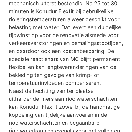
U kunt de registratie van uw gegevens door Google
mechanisch uiterst bestendig. Na 25 tot 30
Analytics voorkomen door op de volgende link te
minuten is Konudur Flexfit bij gebruikelijke
klikken. Er wordt een opt-out-cookie geplaatst die de
rioleringstemperaturen alweer geschikt voor
toekomstige registratie van uw gegevens bij een
bezoek aan deze website voorkomt:
belasting met water. Dat levert een duidelijke
Google Analytics deaktivieren
tijdwinst op voor de renovatie alsmede voor
Meer informatie over de omgang met
verkeersverstoringen en bemalingsstoptijden,
gebruikersgegevens bij Google Analytics treft u aan in
en daardoor ook een kostenbesparing. De
de verklaring betreffende gegevensbescherming van
speciale reactiehars van MC blijft permanent
Google:
https://support.google.com/analytics/answer/600424
flexibel en kan lengteveranderingen van de
5?hl=de
bekleding ten gevolge van krimp- of
temperatuurinvloeden compenseren.
Verwerking van ordergegevens
Wij hebben met Google een overeenkomst gesloten
Naast de hechting van ter plaatse
voor de verwerking van ordergegevens en wij
uithardende liners aan rioolwaterschachten,
implementeren de meest strenge voorschriften van de
kan Konudur Flexfit zowel bij de handmatige
Duitse autoriteiten voor gegevensbescherming in hun
geheel bij gebruik van Google Analytics.
koppeling van tijdelijke aanvoeren in de
rioolwaterschachten en begaanbare
YouTube
rioolwaterkanalen evenals voor het vullen en
Onze website maakt gebruik van plug-ins van de door