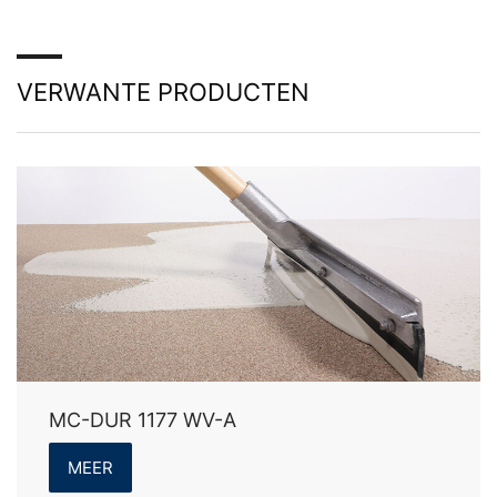
Google geëxploiteerde site YouTube. De exploitant van
de pagina's is YouTube, LLC, 901 Cherry Ave., San
Bruno, CA 94066, VS. Wanneer u één van onze sites
bezoekt die van een YouTube-plug-in is voorzien, wordt
VERWANTE PRODUCTEN
een verbinding met de servers van YouTube tot stand
gebracht. Hierdoor wordt aan de YouTube-server
doorgegeven welke van onze pagina's u hebt bezocht.
Wanneer u in uw YouTube-account bent ingelogd, stelt
u YouTube in staat om uw surfgedrag direct aan uw
persoonlijke profiel toe te wijzen. Dit kunt u voorkomen
door u uit uw YouTube-account uit te loggen. Het
gebruik van YouTube gebeurt in het belang van een
aantrekkelijke weergave van ons onlineaanbod. Dit
geeft een rechtmatig belang weer in de betekenis van
Art. 6 lid 1 lit. f AVG.
Meer informatie over de omgang met
gebruikersgegevens treft u aan in de verklaring
betreffende gegevensbescherming van YouTube onder:
MC-DUR 1177 WV-A
https://www.google.de/intl/de/policies/privacy
.
In het kader van YouTube bewaren wij geen enkele
MEER
persoonsgegevens. Persoonsgegevens worden niet