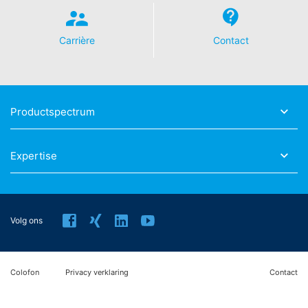
Landesbeauftragte für Datenschutz und
Informationsfreiheit NRW (verantwoordelijke voor
gegevensbescherming), Düsseldorf, Duitsland.
Carrière
Contact
Recht op overdraagbaarheid van gegevens
U hebt het recht om gegevens die wij op basis van uw
toestemming of voor de nakoming van een
Productspectrum
overeenkomst geautomatiseerd verwerken, aan uzelf of
aan een externe partij in een gangbare,
machineleesbare indeling te laten overhandigen. Indien
Expertise
u de directe overdracht van de gegevens aan een
andere verantwoordelijke verzoekt, gebeurt dit alleen
voor zover dat technisch haalbaar is.
Recht op informatie, corrigeren, wissen, blokkeren
Volg ons
Conform Art. 15 AVG heeft u jegens MC-Bouwchemie te
allen tijde het recht om te verzoeken om uitgebreide
verstrekking van informatie over de gegevens die over
Colofon
Privacy verklaring
Contact
u zijn opgeslagen. Conform Art. 17 AVG kunt u te allen
tijde het corrigeren, wissen en blokkeren van individuele