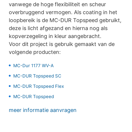
vanwege de hoge flexibiliteit en scheur
Analytics voorkomen door op de volgende link te
klikken. Er wordt een opt-out-cookie geplaatst die de
overbruggend vermogen. Als coating in het
toekomstige registratie van uw gegevens bij een
loopbereik is de
MC-DUR
Topspeed gebruikt,
bezoek aan deze website voorkomt:
deze is licht afgezand en hierna nog als
Google Analytics deaktivieren
kopverzegeling in kleur aangebracht.
Meer informatie over de omgang met
Voor dit project is gebruik gemaakt van de
gebruikersgegevens bij Google Analytics treft u aan in
volgende producten:
de verklaring betreffende gegevensbescherming van
Google:
https://support.google.com/analytics/answer/600424
MC-Dur 1177 WV-A
5?hl=de
MC-DUR Topspeed SC
Verwerking van ordergegevens
MC-DUR Topspeed Flex
Wij hebben met Google een overeenkomst gesloten
voor de verwerking van ordergegevens en wij
MC-DUR Topspeed
implementeren de meest strenge voorschriften van de
Duitse autoriteiten voor gegevensbescherming in hun
meer informatie aanvragen
geheel bij gebruik van Google Analytics.
YouTube
Onze website maakt gebruik van plug-ins van de door