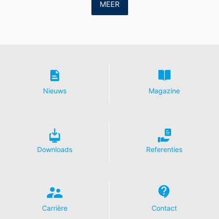
MEER
Google:
https://support.google.com/analytics/answer/600424
5?hl=de
Verwerking van ordergegevens
Wij hebben met Google een overeenkomst gesloten
voor de verwerking van ordergegevens en wij
implementeren de meest strenge voorschriften van de
Duitse autoriteiten voor gegevensbescherming in hun
Nieuws
Magazine
geheel bij gebruik van Google Analytics.
YouTube
Onze website maakt gebruik van plug-ins van de door
Google geëxploiteerde site YouTube. De exploitant van
de pagina's is YouTube, LLC, 901 Cherry Ave., San
Downloads
Referenties
Bruno, CA 94066, VS. Wanneer u één van onze sites
bezoekt die van een YouTube-plug-in is voorzien, wordt
een verbinding met de servers van YouTube tot stand
gebracht. Hierdoor wordt aan de YouTube-server
doorgegeven welke van onze pagina's u hebt bezocht.
Wanneer u in uw YouTube-account bent ingelogd, stelt
Carrière
Contact
u YouTube in staat om uw surfgedrag direct aan uw