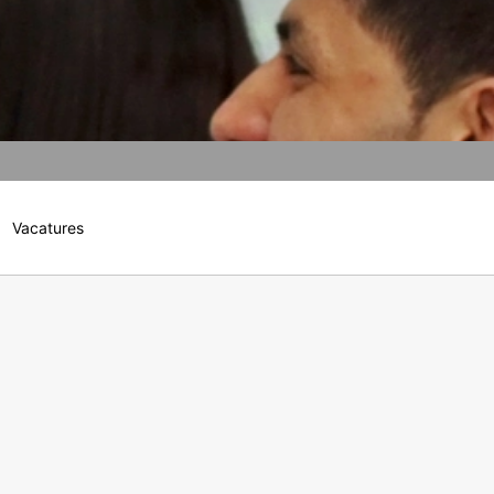
n de pagina's is YouTube, LLC, 901
s voorzien, wordt een verbinding met
 onze pagina's u hebt bezocht. Wanneer
profiel toe te wijzen. Dit kunt u
n een aantrekkelijke weergave van ons
nsbescherming van YouTube onder:
Vacatures
gedragen naar overige ontvangers.
en reeds verleende toestemming te allen
id van de reeds uitgevoerde processen
e
Servicevoorwaarden
 recht van bezwaar bij de
n over gegevensbescherming is