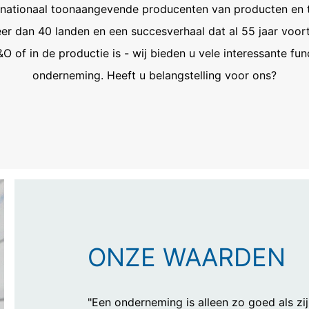
rnationaal toonaangevende producenten van producten en 
Informationsfreiheit NRW (verantwoordelijke voor gegevensbescherm
er dan 40 landen en een succesverhaal dat al 55 jaar voort
vens
of in de productie is - wij bieden u vele interessante fu
op basis van uw toestemming of voor de nakoming van een overeenk
onderneming. Heeft u belangstelling voor ons?
gangbare, machineleesbare indeling te laten overhandigen. Indien u 
t, gebeurt dit alleen voor zover dat technisch haalbaar is.
n, blokkeren
ouwchemie te allen tijde het recht om te verzoeken om uitgebreide 
form Art. 17 AVG kunt u te allen tijde het corrigeren, wissen en blok
ONZE WAARDEN
dig te werk gaan, met het hart op de
 motivatie, zijn bij ons altijd welkom.
"Een onderneming is alleen zo goed als zi