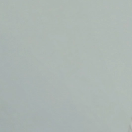
op te stellen en om andere met het webs
van Google Analytics door uw browser 
Browser Plugin
U kunt de opslag van cookies voorkomen, a
Onderwerp*
functies van deze website ten volle zul
gegevens die betrekking hebben op uw 
voorkomen door de browser-plug-in te do
https://tools.google.com/dlpage/gaopt
Bericht
Bezwaar tegen gegevensregistratie
U kunt de registratie van uw gegevens d
die de toekomstige registratie van uw 
Google Analytics deaktivieren
Meer informatie over de omgang met geb
Google:
https://support.google.com/analytics/
Verwerking van ordergegevens
Wij hebben met Google een overeenkoms
Uw cv uploaden
van de Duitse autoriteiten voor gegeven