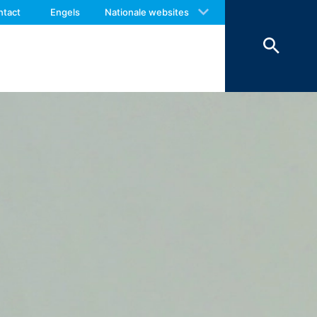
 with an answer as soon as possible.
e inhoud van uw bericht, alsmede
ntact
Engels
Nationale websites
us again should you find necessary.
antwoorden. Met de verwerking van de
en zijn wij verplicht om deze te
onze hosting-dienstverlener die wij de
en. De bovengenoemde gegevens zullen
 landen buiten de Europese Economische
boden door Google Inc., 1600
es”. Dat zijn tekstbestandjes die op
 door de cookie verzamelde informatie
daar opgeslagen.
 website heeft een rechtmatig belang bij
le binnen de lidstaten van de Europese
naar de VS ingekort. Slechts in
r ingekort. In opdracht van de
 rapporten over de websiteactiviteiten