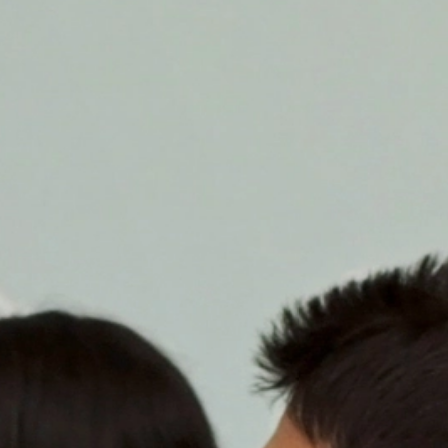
e website-exploitant. Het in het kader
e samengevoegd.
at u in dat geval eventueel niet alle
 de door de cookie gegenereerde
 van deze gegevens door Google
link:
. Er wordt een opt-out-cookie geplaatst
 betreffende gegevensbescherming van
eren de meest strenge voorschriften