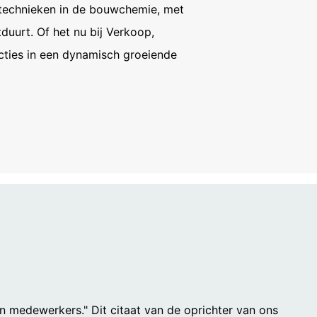
VERZENDEN
technieken in de bouwchemie, met
ing), Düsseldorf, Duitsland.
duurt. Of het nu bij Verkoop,
ncties in een dynamisch groeiende
omst geautomatiseerd verwerken, aan
de directe overdracht van de gegevens
verstrekking van informatie over de
keren van individuele
jn medewerkers." Dit citaat van de oprichter van ons