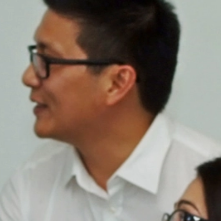
ite- en internetgebruik samenhangende diensten aan te bieden aan d
overgedragen IP-adres wordt niet met andere gegevens van Googl
ls u dit zo instelt in uw internetbrowser; wij wijzen u er echter op d
t kunnen benutten. Bovendien kunt u de registratie door Google van
gebruik van de website (incl. uw IP-adres), alsmede de verwerking
wnloaden en te installeren. Deze is beschikbaar onder de volgende 
out?hl=de
oor Google Analytics voorkomen door op de volgende link te klikken
gegevens bij een bezoek aan deze website voorkomt:
ruikersgegevens bij Google Analytics treft u aan in de verklaring
answer/6004245?hl=de
t gesloten voor de verwerking van ordergegevens en wij implement
sbescherming in hun geheel bij gebruik van Google Analytics.