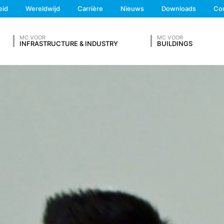
We'll get back to you
 adresgegevens, telefoonnummer, e-mailadres), het onderwerp en d
eid
Wereldwijd
Carrière
Nieuws
Downloads
Co
Feel free to contact 
raagd. Wij maken gebruik van deze gegevens om uw aanvraag te be
g om uw aanvragen te beantwoorden (Art. 6 lid 1 lit. f AVG). Bovendi
schriften (Art. 6 lid 1 lit. c AVG). De gegevens verstrekken wij aan 
MC VOOR
MC VOOR
INFRASTRUCTURE & INDUSTRY
BUILDINGS
etsite te hosten. Er worden geen gegevens aan derden doorgegev
 van 10 jaar bewaren en daarna wissen. Een overdracht naar derde
V IN
es van de websiteanalysedienst Google Analytics. Deze wordt aange
A 94043, VS. Google Analytics maakt gebruik van zogenaamde “Cooki
et mogelijk maken om te analyseren hoe u de website gebruikt. De
t doorgaans naar een server van Google in de VS overgedragen en 
cs gebeurt op basis van Art. 6 lid 1 lit. f AVG. De exploitant van de
Achternaam*
zowel zijn internetaanbod als zijn reclame te optimaliseren.
IP-anonimisering geactiveerd. Daardoor wordt uw IP-adres door Goog
et verdrag over de Europese Economische Ruimte vóór de overdracht 
ge IP-adres aan een server van Google in de VS overgedragen en daa
Telefoonnummer
ogle deze informatie om bij te houden hoe u de website gebruikt, om